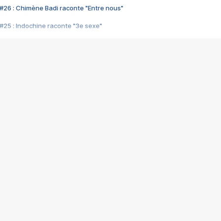
#26 : Chimène Badi raconte "Entre nous"
#25 : Indochine raconte "3e sexe"
#24 : Zaho raconte "C'est chelou"
#23 : Patrick Bruel raconte "Au café des délices"
#22 : Kyo raconte "Le chemin"
#21 : Nolwenn Leroy raconte "Cassé"
#20 : Patrick Hernandez raconte "Born to be alive"
#19 : Lorie raconte "Près de moi"
#18 : Michael Jones raconte "A nos actes manqués" (avec Jean-Jacque
#17 : Khaled raconte "Aïcha"
#16 : Corneille raconte "Parce qu'on vient de loin"
#15 : Indochine raconte "L'aventurier"