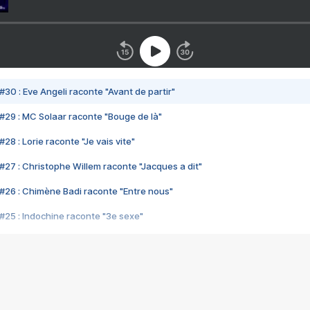
#30 : Eve Angeli raconte "Avant de partir"
#29 : MC Solaar raconte "Bouge de là"
28 : Lorie raconte "Je vais vite"
#27 : Christophe Willem raconte "Jacques a dit"
#26 : Chimène Badi raconte "Entre nous"
#25 : Indochine raconte "3e sexe"
#24 : Zaho raconte "C'est chelou"
#23 : Patrick Bruel raconte "Au café des délices"
#22 : Kyo raconte "Le chemin"