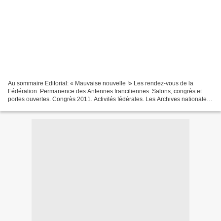
Au sommaire Editorial: « Mauvaise nouvelle !» Les rendez-vous de la
Fédération. Permanence des Antennes franciliennes. Salons, congrès et
portes ouvertes. Congrès 2011. Activités fédérales. Les Archives nationales
d’Outre-Mer. Les Archives de Paris. La...