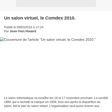
Un salon virtuel, le Comdex 2010.
Publié le 08/03/2010 à 17:24
Par
Jean-Yves Houard
Le salon informatique va renaître les 16 et 17 novembre prochain. La société
UBM, qui a racheté la marque en 2006, trois ans après la disparition du
salon, fait le pari du salon virtuel. L'organisateur veut aussi revenir aux
sources du Comdex, qui a été...