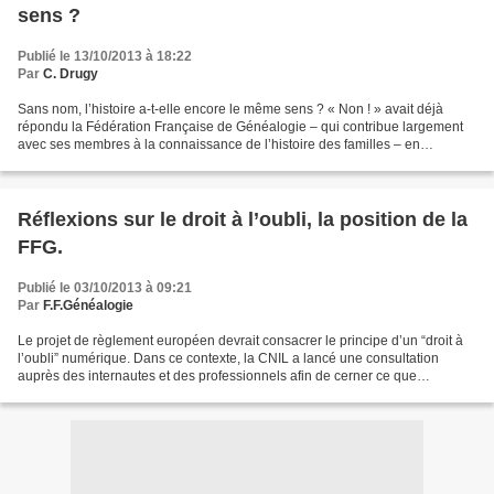
sens ?
Publié le 13/10/2013 à 18:22
Par
C. Drugy
Sans nom, l’histoire a-t-elle encore le même sens ? « Non ! » avait déjà
répondu la Fédération Française de Généalogie – qui contribue largement
avec ses membres à la connaissance de l’histoire des familles – en
s’associant à la signature de la pétition...
Réflexions sur le droit à l’oubli, la position de la
FFG.
Publié le 03/10/2013 à 09:21
Par
F.F.Généalogie
Le projet de règlement européen devrait consacrer le principe d’un “droit à
l’oubli” numérique. Dans ce contexte, la CNIL a lancé une consultation
auprès des internautes et des professionnels afin de cerner ce que
pourraient être les contours d’un...