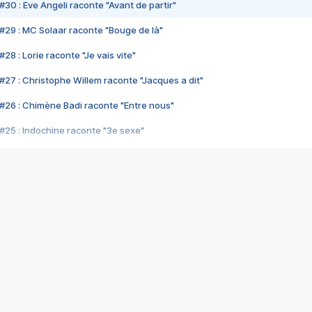
#30 : Eve Angeli raconte "Avant de partir"
#29 : MC Solaar raconte "Bouge de là"
28 : Lorie raconte "Je vais vite"
#27 : Christophe Willem raconte "Jacques a dit"
#26 : Chimène Badi raconte "Entre nous"
#25 : Indochine raconte "3e sexe"
#24 : Zaho raconte "C'est chelou"
#23 : Patrick Bruel raconte "Au café des délices"
#22 : Kyo raconte "Le chemin"
#21 : Nolwenn Leroy raconte "Cassé"
#20 : Patrick Hernandez raconte "Born to be alive"
#19 : Lorie raconte "Près de moi"
#18 : Michael Jones raconte "A nos actes manqués" (avec Jean-Jacque