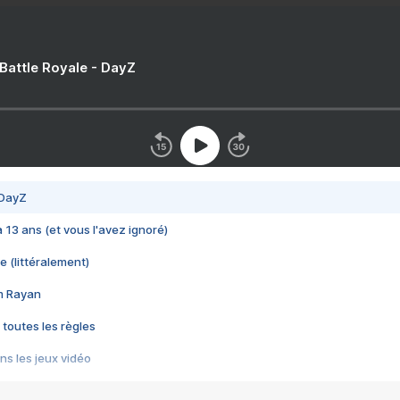
 Battle Royale - DayZ
 DayZ
 a 13 ans (et vous l'avez ignoré)
e (littéralement)
im Rayan
 toutes les règles
s les jeux vidéo
us choquant de Rockstar ? - Le scandale BULLY