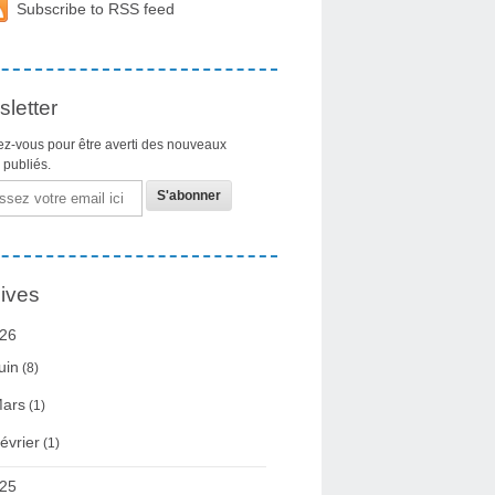
Subscribe to RSS feed
letter
z-vous pour être averti des nouveaux
s publiés.
ives
26
uin
(8)
ars
(1)
évrier
(1)
25