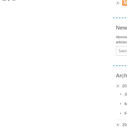
News
Abonne
article
Email
Arch
20
J
M
F
20