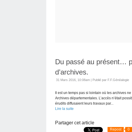
Du passé au présent… po
d’archives.
31 Mars 2016, 10:08am
|
Publié par F.F.Généalogie
Il est un temps pas si lointain où les archives 
Archives départementales. L’accès n’était poss
érudits diffusaient leurs travaux par...
Lire la suite
Partager cet article
Repost
0