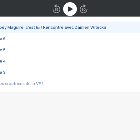
bey Maguire, c'est lui ! Rencontre avec Damien Witecka
e 6
e 5
e 4
e 3
s créatrices de la VF !
e 2
e 1
e Mektoub My Love arrive enfin ! Rencontre avec Shaïn Boumedine et Sal
i : après Toni en famille
elle réalise le bouleversant Dites lui que je l'aime