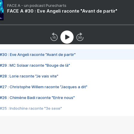
FACE A - un podcast Purecharts
FACE A #30 : Eve Angeli raconte "Avant de partir"
#30 : Eve Angeli raconte "Avant de partir"
#29 : MC Solaar raconte "Bouge de là"
28 : Lorie raconte "Je vais vite"
#27 : Christophe Willem raconte "Jacques a dit"
#26 : Chimène Badi raconte "Entre nous"
#25 : Indochine raconte "3e sexe"
#24 : Zaho raconte "C'est chelou"
#23 : Patrick Bruel raconte "Au café des délices"