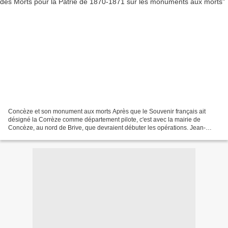
Concèze et son monument aux morts Après que le Souvenir français ait
désigné la Corrèze comme département pilote, c'est avec la mairie de
Concèze, au nord de Brive, que devraient débuter les opérations. Jean-
Michel Signamarcheix, notre adhérent du Cercle...