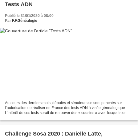
Tests ADN
Publié le 31/01/2020 à 08:00
Par
F.F.Généalogie
Au cours des derniers mois, députés et sénateurs se sont penchés sur
l’autorisation de réaliser en France des tests ADN à visée généalogique.
L’intérêt de ces tests serait de retrouver des « cousins » avec lesquels on
partagerait une certaine quantité...
Challenge Sosa 2020 : Danielle Latte,