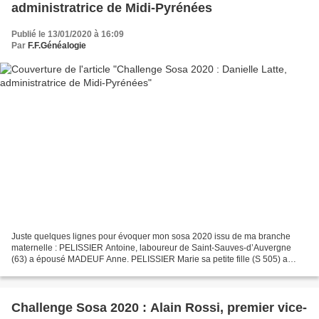
administratrice de Midi-Pyrénées
Publié le 13/01/2020 à 16:09
Par
F.F.Généalogie
Juste quelques lignes pour évoquer mon sosa 2020 issu de ma branche
maternelle : PELISSIER Antoine, laboureur de Saint-Sauves-d’Auvergne
(63) a épousé MADEUF Anne. PELISSIER Marie sa petite fille (S 505) a
épousé BARTHELEMY Gabriel de Chamalières et ont...
Challenge Sosa 2020 : Alain Rossi, premier vice-