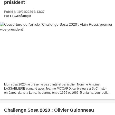
président
Publié le 10/01/2020 à 13:37
Par
F.F.Généalogie
Mon sosa 2020 ne présente pas d’intérêt particulier. Nommé Antoine
LASSABLIERE et marié avec Jeanne PICCARD, cultivateurs à St-Christo-
en-Jarez, dans la Loire, Ils eurent, entre 1659 et 1666, 5 enfants. Leur petite
fille, Michelle, épousa le 9/09/1734...
Challenge Sosa 2020 : Olivier Guionneau