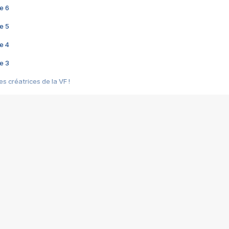
e 6
e 5
e 4
e 3
s créatrices de la VF !
e 2
e 1
e Mektoub My Love arrive enfin ! Rencontre avec Shaïn Boumedine et Sal
i : après Toni en famille
elle réalise le bouleversant Dites lui que je l'aime
ais ! Rencontre autour de Vie privée de Rebecca Zlotowski
 de Marguerite, Grave... Rencontre avec Ella Rumpf
 Les Rêveurs, un film intime sur la santé mentale