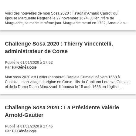
Voici des nouvelles de mon Sosa 2020 : il s’agit d’Arnaud Cadrot, qui
épouse Marguerite Négrerie le 27 novembre 1674. Julien, frère de
Marguerite, se marie le même jour. Marguerite meurt en 1732, Arnaud en
1736. Il fait partie de ces ancêtres obscurs,...
Challenge Sosa 2020 : Thierry Vincentelli,
administrateur de Corse
Publié le 01/01/2020 à 17:52
Par
F.F.Généalogie
Mon sosa 2020 est l Alfier (banneret) Daniele Grimaldi né vers 1668 à
Castifao - mon village d origine en Corse - fils du Capitano Lorenzo Grimaldi
et de la Dame Diana Morazzani. Il épousa le 15 août 1686 en l église
paroissiale de San Nicolao di Caccia...
Challenge Sosa 2020 : La Présidente Valérie
Arnold-Gautier
Publié le 01/01/2020 à 17:46
Par
F.F.Généalogie