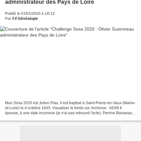
administrateur des Pays de Loire
Publié le 01/01/2020 à 18:12
Par
F.F.Généalogie
Mon Sosa 2020 est Julien Piau. Il est baptisé à Saint-Pierre-en-Vaux (Maine-
et-Loire) le 4 octobre 1645. Visualiser le fonds sur Archinoe : AD49 Il
épouse, à une date inconnue (je n'ai pas retrouvé l'acte), Perrine Boisseau.
De leur enfants, je descend...