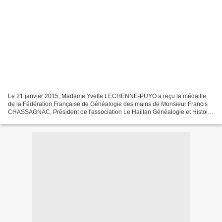
Le 21 janvier 2015, Madame Yvette LECHENNE-PUYO a reçu la médaille
de la Fédération Française de Généalogie des mains de Monsieur Francis
CHASSAGNAC, Président de l'association Le Haillan Généalogie et Histoire
et administrateur de l'Union Aquitaine à...