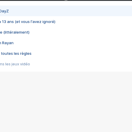
 DayZ
 a 13 ans (et vous l'avez ignoré)
e (littéralement)
im Rayan
 toutes les règles
s les jeux vidéo
us choquant de Rockstar ? - Le scandale BULLY
e plus moche de Steam
du RÊVE tourne au CAUCHEMAR
pendant 8 heures
it… à tort
umiliés par un jeu vidéo