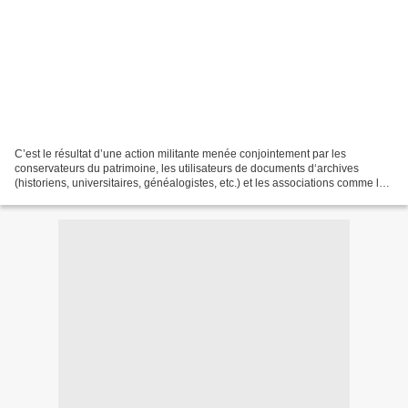
C’est le résultat d’une action militante menée conjointement par les
conservateurs du patrimoine, les utilisateurs de documents d‘archives
(historiens, universitaires, généalogistes, etc.) et les associations comme la
F.F.G. Elle débute à la fin des années...