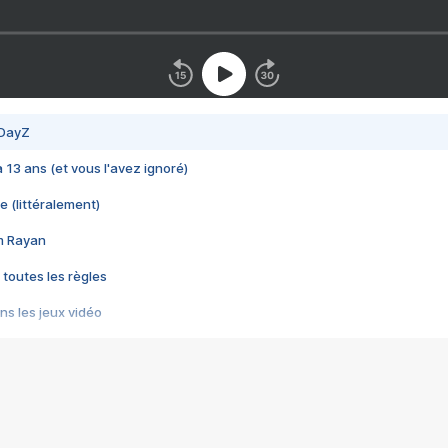
 DayZ
 a 13 ans (et vous l'avez ignoré)
e (littéralement)
im Rayan
 toutes les règles
s les jeux vidéo
us choquant de Rockstar ? - Le scandale BULLY
e plus moche de Steam
du RÊVE tourne au CAUCHEMAR