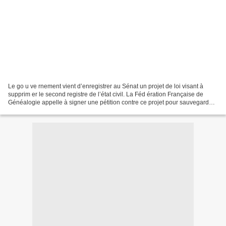
Le go u ve rnement vient d’enregistrer au Sénat un projet de loi visant à
supprim er le second registre de l’état civil. La Féd ération Française de
Généalogie appelle à signer une pétition contre ce projet pour sauvegarder
l’état civil. Signez la pétition Texte...