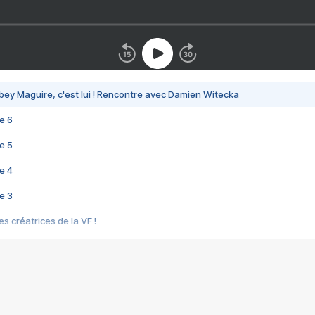
bey Maguire, c'est lui ! Rencontre avec Damien Witecka
e 6
e 5
e 4
e 3
s créatrices de la VF !
e 2
e 1
e Mektoub My Love arrive enfin ! Rencontre avec Shaïn Boumedine et Sal