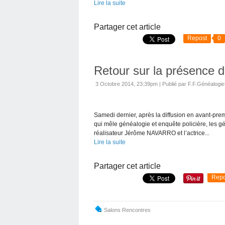
Lire la suite
Partager cet article
Repost
0
Retour sur la présence
3 Octobre 2014, 23:39pm
|
Publié par F.F.Généalogie
Samedi dernier, après la diffusion en avant-prem
qui mêle généalogie et enquête policière, les
réalisateur Jérôme NAVARRO et l’actrice...
Lire la suite
Partager cet article
Repo
Salons Rencontres