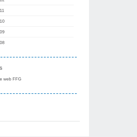
11
10
09
08
s
te web FFG