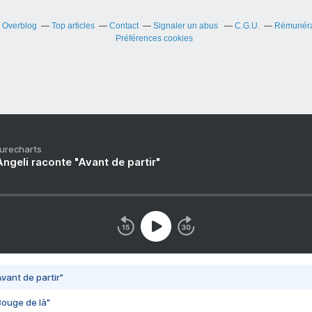
r Overblog
Top articles
Contact
Signaler un abus
C.G.U.
Rémunérat
Préférences cookies
Purecharts
ngeli raconte "Avant de partir"
vant de partir"
Bouge de là"