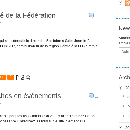
 de la Fédération
…
ie
News
Abonne
 qui s’est déroulé le dimanche 5 octobre à Saint-Jean-le-Blanc
article
ILLORGER, administrateur de la région Centre à la FFG a remis
Email
Arch
st
0
20
ches en évènements
J
…
ie
M
F
ents pour les associations. On vous y attend nombreuses et
cès libre ! Retrouvez les tous sur le site internet de la
20