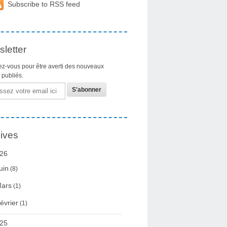
Subscribe to RSS feed
letter
z-vous pour être averti des nouveaux
s publiés.
ives
26
uin
(8)
ars
(1)
évrier
(1)
25