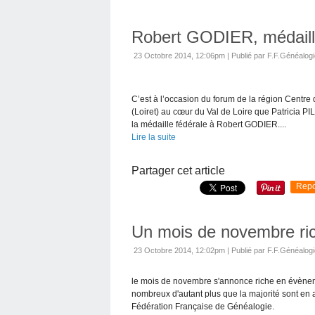
Robert GODIER, médaillé
23 Octobre 2014, 12:06pm
|
Publié par F.F.Généalog
C’est à l’occasion du forum de la région Centre
(Loiret) au cœur du Val de Loire que Patricia P
la médaille fédérale à Robert GODIER....
Lire la suite
Partager cet article
Repo
Un mois de novembre ri
23 Octobre 2014, 12:02pm
|
Publié par F.F.Généalog
le mois de novembre s'annonce riche en évènem
nombreux d'autant plus que la majorité sont en ac
Fédération Française de Généalogie.