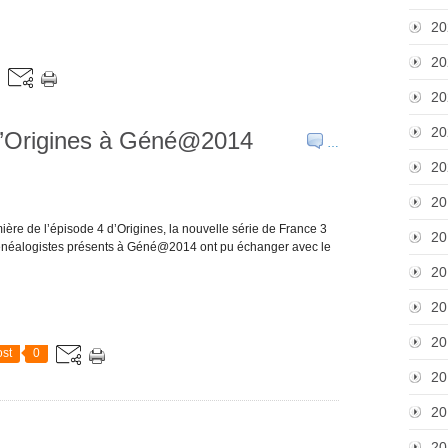
20
20
20
20
 d’Origines à Géné@2014
…
20
20
ière de l’épisode 4 d’Origines, la nouvelle série de France 3
20
 généalogistes présents à Géné@2014 ont pu échanger avec le
20
20
20
st
0
20
20
20