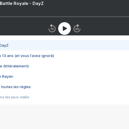
 Battle Royale - DayZ
 DayZ
 a 13 ans (et vous l'avez ignoré)
e (littéralement)
im Rayan
 toutes les règles
s les jeux vidéo
us choquant de Rockstar ? - Le scandale BULLY
e plus moche de Steam
du RÊVE tourne au CAUCHEMAR