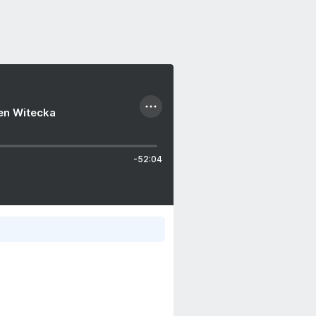
ien Witecka
-52:04