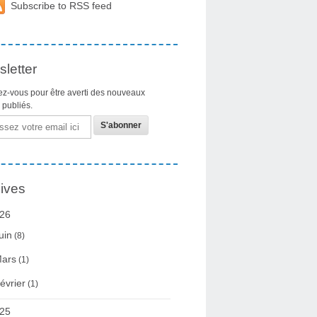
Subscribe to RSS feed
letter
z-vous pour être averti des nouveaux
s publiés.
ives
26
uin
(8)
ars
(1)
évrier
(1)
25