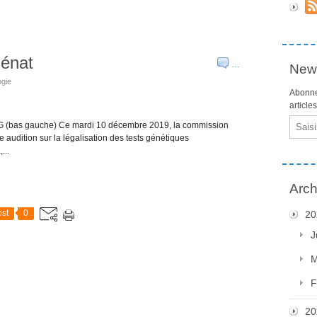
sénat
…
News
ogie
Abonne
article
Email
- FFG (bas gauche) Ce mardi 10 décembre 2019, la commission
e audition sur la légalisation des tests génétiques
...
Arch
st
0
20
J
M
F
20