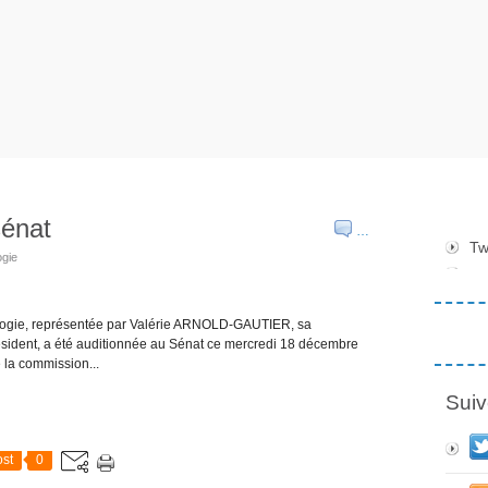
sénat
…
Tw
ogie
logie, représentée par Valérie ARNOLD-GAUTIER, sa
résident, a été auditionnée au Sénat ce mercredi 18 décembre
 la commission...
Suiv
st
0