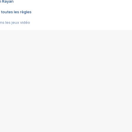
im Rayan
 toutes les règles
s les jeux vidéo
us choquant de Rockstar ? - Le scandale BULLY
e plus moche de Steam
du RÊVE tourne au CAUCHEMAR
pendant 8 heures
it… à tort
umiliés par un jeu vidéo
ire - Final Fantasy 8
ti un empire - Age of Empires
story DOFUS
tard, il crée l'un des pires jeux de tous les temps, MindsEye.