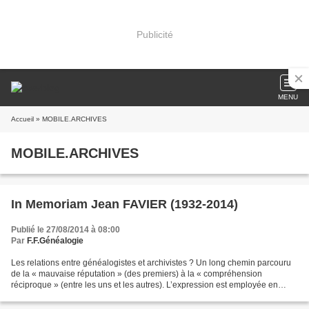
Publicité
MENU
Accueil
» MOBILE.ARCHIVES
MOBILE.ARCHIVES
In Memoriam Jean FAVIER (1932-2014)
Publié le 27/08/2014 à 08:00
Par
F.F.Généalogie
Les relations entre généalogistes et archivistes ? Un long chemin parcouru
de la « mauvaise réputation » (des premiers) à la « compréhension
réciproque » (entre les uns et les autres). L’expression est employée en
2004 par notre secrétaire général qui...