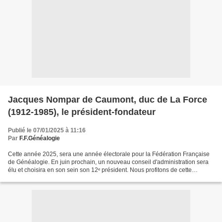
Jacques Nompar de Caumont, duc de La Force
(1912-1985), le président-fondateur
Publié le 07/01/2025 à 11:16
Par
F.F.Généalogie
Cette année 2025, sera une année électorale pour la Fédération Française
de Généalogie. En juin prochain, un nouveau conseil d'administration sera
élu et choisira en son sein son 12ᵉ président. Nous profitons de cette
occasion pour faire une présentation...