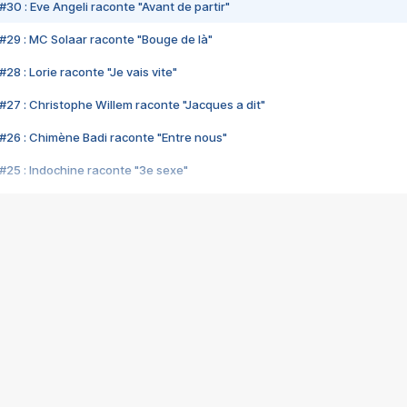
#30 : Eve Angeli raconte "Avant de partir"
#29 : MC Solaar raconte "Bouge de là"
28 : Lorie raconte "Je vais vite"
#27 : Christophe Willem raconte "Jacques a dit"
#26 : Chimène Badi raconte "Entre nous"
#25 : Indochine raconte "3e sexe"
#24 : Zaho raconte "C'est chelou"
#23 : Patrick Bruel raconte "Au café des délices"
#22 : Kyo raconte "Le chemin"
#21 : Nolwenn Leroy raconte "Cassé"
#20 : Patrick Hernandez raconte "Born to be alive"
#19 : Lorie raconte "Près de moi"
#18 : Michael Jones raconte "A nos actes manqués" (avec Jean-Jacque