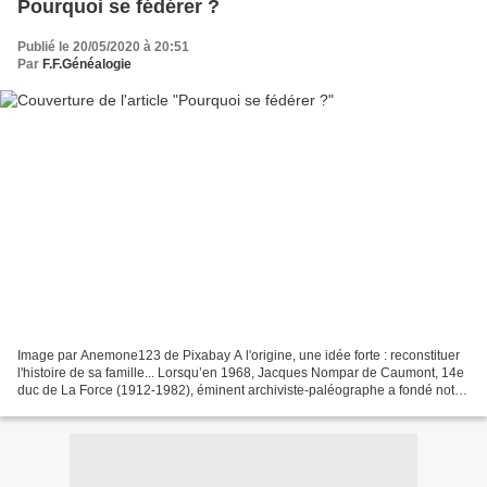
Pourquoi se fédérer ?
Publié le 20/05/2020 à 20:51
Par
F.F.Généalogie
Image par Anemone123 de Pixabay A l'origine, une idée forte : reconstituer
l'histoire de sa famille... Lorsqu’en 1968, Jacques Nompar de Caumont, 14e
duc de La Force (1912-1982), éminent archiviste-paléographe a fondé notre
Fédération, avec l’aide de...