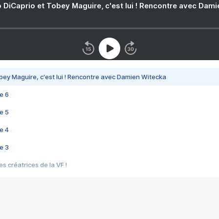
 DiCaprio et Tobey Maguire, c'est lui ! Rencontre avec Dam
bey Maguire, c'est lui ! Rencontre avec Damien Witecka
e 6
e 5
e 4
e 3
s créatrices de la VF !
e 2
e 1
e Mektoub My Love arrive enfin ! Rencontre avec Shaïn Boumedine et Sal