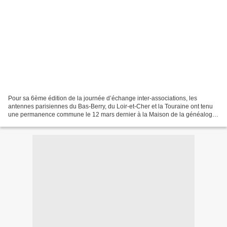
Pour sa 6ème édition de la journée d’échange inter-associations, les
antennes parisiennes du Bas-Berry, du Loir-et-Cher et la Touraine ont tenu
une permanence commune le 12 mars dernier à la Maison de la généalogie
à Pantin, dans les locaux de la Fédération...