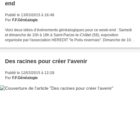
end
Publié le 13/03/2015 à 16:46
Par
F.F.Généalogie
Voici deux idées d’événements généalogiques pour ce week-end : Samedi
et dimanche de 10h à 18h à Saint-Parize-le-Châtel (58), exposition
organisée par l'association HEREDIT "le Poilu nivernais". Dimanche de 10h
à 17h30 à Saumur (49), journée Portes ouvertes...
Des racines pour créer l’avenir
Publié le 12/03/2015 à 12:28
Par
F.F.Généalogie