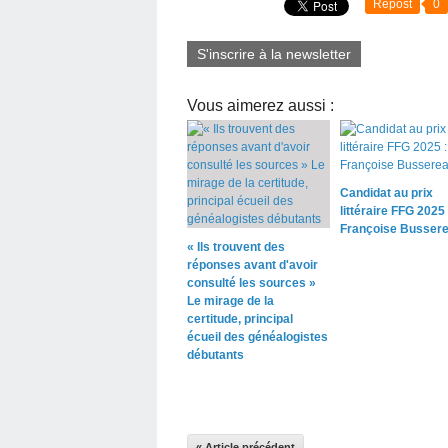
Repost
0
S'inscrire à la newsletter
Vous aimerez aussi :
Candidat au prix
littéraire FFG 2025 
Françoise Busser
« Ils trouvent des
réponses avant d'avoir
consulté les sources »
Le mirage de la
certitude, principal
écueil des généalogistes
débutants
« Article précédent