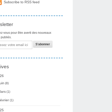
Subscribe to RSS feed
letter
z-vous pour être averti des nouveaux
s publiés.
ives
26
uin
(8)
ars
(1)
évrier
(1)
25