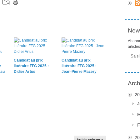
News
Abonne
article
Email
Candidat au prix
Candidat au prix
:
littéraire FFG 2025 :
littéraire FFG 2025 :
eau
Didier Artus
Jean-Pierre Mazery
Arch
20
J
M
F
20
Article suivant »