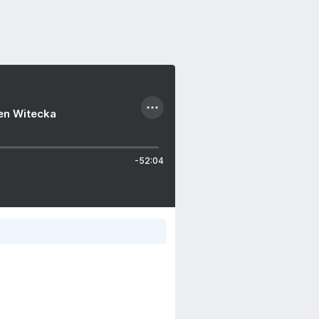
ien Witecka
-52:04