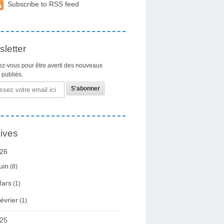
Subscribe to RSS feed
letter
z-vous pour être averti des nouveaux
s publiés.
ives
26
uin
(8)
ars
(1)
évrier
(1)
25