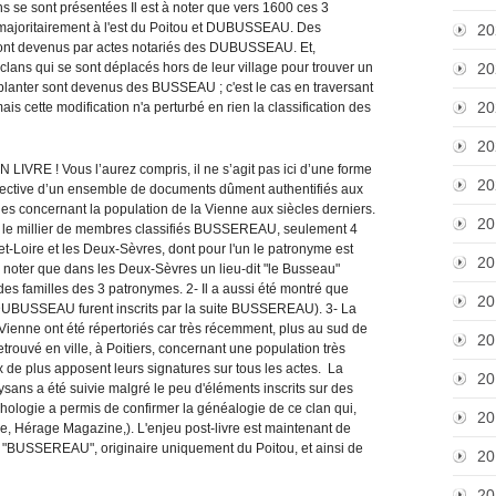
s se sont présentées Il est à noter que vers 1600 ces 3
majoritairement à l'est du Poitou et DUBUSSEAU. Des
20
ont devenus par actes notariés des DUBUSSEAU. Et,
ns qui se sont déplacés hors de leur village pour trouver un
20
implanter sont devenus des BUSSEAU ; c'est le cas en traversant
20
 mais cette modification n'a perturbé en rien la classification des
20
VRE ! Vous l’aurez compris, il ne s’agit pas ici d’une forme
20
pective d’un ensemble de documents dûment authentifiés aux
es concernant la population de la Vienne aux siècles derniers.
20
rmi le millier de membres classifiés BUSSEREAU, seulement 4
et-Loire et les Deux-Sèvres, dont pour l'un le patronyme est
20
 noter que dans les Deux-Sèvres un lieu-dit "le Busseau"
des familles des 3 patronymes. 2- Il a aussi été montré que
20
UBUSSEAU furent inscrits par la suite BUSSEREAU). 3- La
enne ont été répertoriés car très récemment, plus au sud de
20
rouvé en ville, à Poitiers, concernant une population très
ux de plus apposent leurs signatures sur tous les actes. La
20
ans a été suivie malgré le peu d'éléments inscrits sur des
aphologie a permis de confirmer la généalogie de ce clan qui,
20
e, Hérage Magazine,). L'enjeu post-livre est maintenant de
me "BUSSEREAU", originaire uniquement du Poitou, et ainsi de
20
20