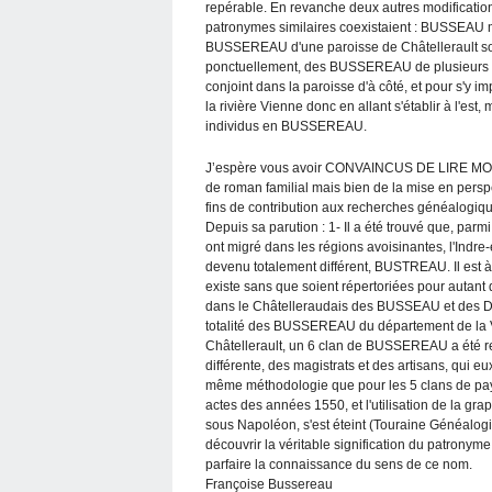
repérable. En revanche deux autres modification
patronymes similaires coexistaient : BUSSEAU 
BUSSEREAU d'une paroisse de Châtellerault s
ponctuellement, des BUSSEREAU de plusieurs cla
conjoint dans la paroisse d'à côté, et pour s'y 
la rivière Vienne donc en allant s'établir à l'est,
individus en BUSSEREAU.
J’espère vous avoir CONVAINCUS DE LIRE MON LI
de roman familial mais bien de la mise en pers
fins de contribution aux recherches généalogiqu
Depuis sa parution : 1- Il a été trouvé que, pa
ont migré dans les régions avoisinantes, l'Indre-
devenu totalement différent, BUSTREAU. Il est à
existe sans que soient répertoriées pour autant 
dans le Châtelleraudais des BUSSEAU et des D
totalité des BUSSEREAU du département de la Vi
Châtellerault, un 6 clan de BUSSEREAU a été ret
différente, des magistrats et des artisans, qui e
même méthodologie que pour les 5 clans de pays
actes des années 1550, et l'utilisation de la gr
sous Napoléon, s'est éteint (Touraine Généalogi
découvrir la véritable signification du patrony
parfaire la connaissance du sens de ce nom.
Françoise Bussereau