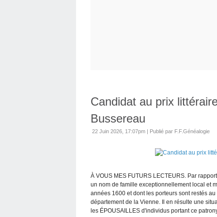
Candidat au prix littéra
Bussereau
22 Juin 2026, 17:07pm
|
Publié par F.F.Généalogie
À VOUS MES FUTURS LECTEURS. Par rapport aux
un nom de famille exceptionnellement local et ma
années 1600 et dont les porteurs sont restés au
département de la Vienne. Il en résulte une situ
les ÉPOUSAILLES d'individus portant ce patrony