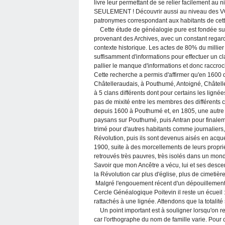
livre leur permettant de se relier facilement
SEULEMENT ! Découvrir aussi au niveau des VOI
patronymes correspondant aux habitants de cette
Cette étude de généalogie pure est fondée sur 
provenant des Archives, avec un constant regard 
contexte historique. Les actes de 80% du milli
suffisamment d'informations pour effectuer un 
pallier le manque d'informations et donc raccroc
Cette recherche a permis d'affirmer qu'en 160
Châtelleraudais, à Pouthumé, Antoigné, Châtell
à 5 clans différents dont pour certains les lign
pas de mixité entre les membres des différents 
depuis 1600 à Pouthumé et, en 1805, une autre 
paysans sur Pouthumé, puis Antran pour finale
trimé pour d'autres habitants comme journaliers,
Révolution, puis ils sont devenus aisés en acqué
1900, suite à des morcellements de leurs propri
retrouvés très pauvres, très isolés dans un mond
Savoir que mon Ancêtre a vécu, lui et ses desce
la Révolution car plus d'église, plus de cimetièr
Malgré l'engouement récent d'un dépouillement 
Cercle Généalogique Poitevin il reste un écuei
rattachés à une lignée. Attendons que la totalité
Un point important est à souligner lorsqu'on retr
car l'orthographe du nom de famille varie. Pour c