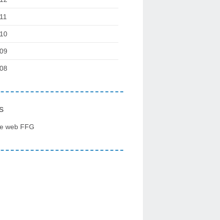
11
10
09
08
s
te web FFG