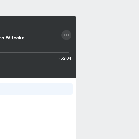
ien Witecka
-52:04