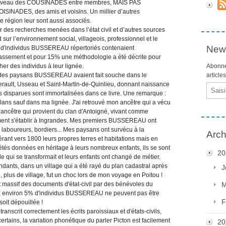
 au niveau des COUSINADES entre membres, MAIS PAS
SINADES, des amis et voisins. Un millier d’autres
 région leur sont aussi associés.
des recherches menées dans l’état civil et d’autres sources
sur l’environnement social, villageois, professionnel et le
News
er d'individus BUSSEREAU répertoriés contenaient
classement et pour 15% une méthodologie a été décrite pour
her des individus à leur lignée.
Abonne
0 des paysans BUSSEREAU avaient fait souche dans le
article
erault, Usseau et Saint-Martin-de-Quinlieu, donnant naissance
Email
ées disparues sont immortalisées dans ce livre. Une remarque :
clans sauf dans ma lignée. J'ai retrouvé mon ancêtre qui a vécu
ancêtre qui provient du clan d'Antoigné, vivant comme
ment s'établir à Ingrandes. Mes premiers BUSSEREAU ont
 laboureurs, bordiers... Mes paysans ont survécu à la
Arch
rant vers 1800 leurs propres terres et habitations mais en
étés données en héritage à leurs nombreux enfants, ils se sont
20
e qui se transformait et leurs enfants ont changé de métier.
ndants, dans un village qui a été rayé du plan cadastral après
J
e, plus de village, fut un choc lors de mon voyage en Poitou !
massif des documents d'état-civil par des bénévoles du
M
l : environ 5% d'individus BUSSEREAU ne peuvent pas être
F
 soit dépouillée !
anscrit correctement les écrits paroissiaux et d'états-civils,
ertains, la variation phonétique du parler Picton est facilement
20