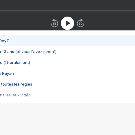
 DayZ
 a 13 ans (et vous l'avez ignoré)
e (littéralement)
im Rayan
 toutes les règles
s les jeux vidéo
us choquant de Rockstar ? - Le scandale BULLY
e plus moche de Steam
du RÊVE tourne au CAUCHEMAR