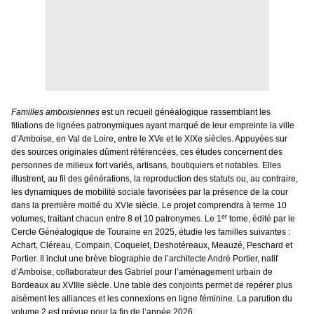
Familles amboisiennes
est un recueil généalogique rassemblant les
filiations de lignées patronymiques ayant marqué de leur empreinte la ville
d’Amboise, en Val de Loire, entre le XVe et le XIXe siècles. Appuyées sur
des sources originales dûment référencées, ces études concernent des
personnes de milieux fort variés, artisans, boutiquiers et notables. Elles
illustrent, au fil des générations, la reproduction des statuts ou, au contraire,
les dynamiques de mobilité sociale favorisées par la présence de la cour
dans la première moitié du XVIe siècle. Le projet comprendra à terme 10
er
volumes, traitant chacun entre 8 et 10 patronymes. Le 1
tome, édité par le
Cercle Généalogique de Touraine en 2025, étudie les familles suivantes :
Achart, Cléreau, Compain, Coquelet, Deshotéreaux, Meauzé, Peschard et
Portier. Il inclut une brève biographie de l’architecte André Portier, natif
d’Amboise, collaborateur des Gabriel pour l’aménagement urbain de
Bordeaux au XVIIIe siècle. Une table des conjoints permet de repérer plus
aisément les alliances et les connexions en ligne féminine. La parution du
volume 2 est prévue pour la fin de l’année 2026.