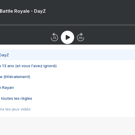
 Battle Royale - DayZ
 DayZ
 a 13 ans (et vous l'avez ignoré)
e (littéralement)
im Rayan
 toutes les règles
s les jeux vidéo
us choquant de Rockstar ? - Le scandale BULLY
e plus moche de Steam