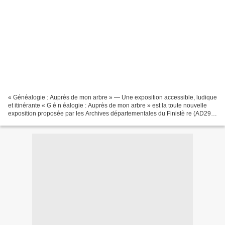
« Généalogie : Auprès de mon arbre » — Une exposition accessible, ludique
et itinérante « G é n éalogie : Auprès de mon arbre » est la toute nouvelle
exposition proposée par les Archives départementales du Finistè re (AD29) .
Accessible durant tout le...