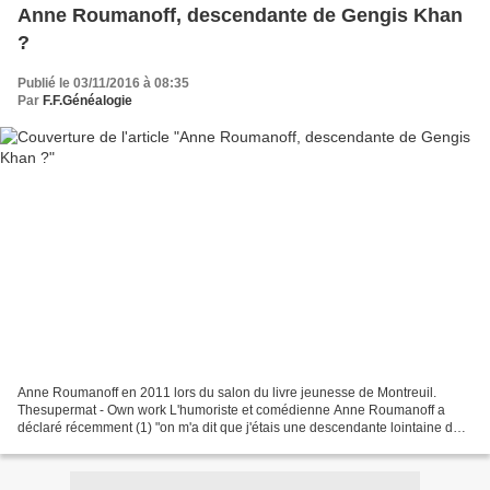
Anne Roumanoff, descendante de Gengis Khan
?
Publié le 03/11/2016 à 08:35
Par
F.F.Généalogie
Anne Roumanoff en 2011 lors du salon du livre jeunesse de Montreuil.
Thesupermat - Own work L'humoriste et comédienne Anne Roumanoff a
déclaré récemment (1) "on m'a dit que j'étais une descendante lointaine de
Gengis Khan, il aurait violé une de mes ancêtres...