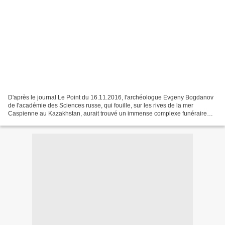
D'après le journal Le Point du 16.11.2016, l'archéologue Evgeny Bogdanov
de l'académie des Sciences russe, qui fouille, sur les rives de la mer
Caspienne au Kazakhstan, aurait trouvé un immense complexe funéraire
remontant jusqu'au Ve siècle, à l'époque...