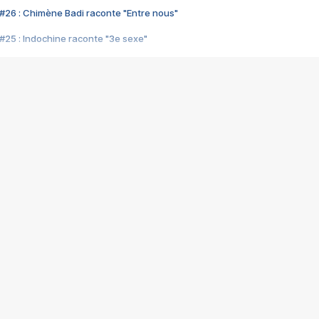
#26 : Chimène Badi raconte "Entre nous"
#25 : Indochine raconte "3e sexe"
#24 : Zaho raconte "C'est chelou"
#23 : Patrick Bruel raconte "Au café des délices"
#22 : Kyo raconte "Le chemin"
#21 : Nolwenn Leroy raconte "Cassé"
#20 : Patrick Hernandez raconte "Born to be alive"
#19 : Lorie raconte "Près de moi"
#18 : Michael Jones raconte "A nos actes manqués" (avec Jean-Jacque
#17 : Khaled raconte "Aïcha"
#16 : Corneille raconte "Parce qu'on vient de loin"
#15 : Indochine raconte "L'aventurier"