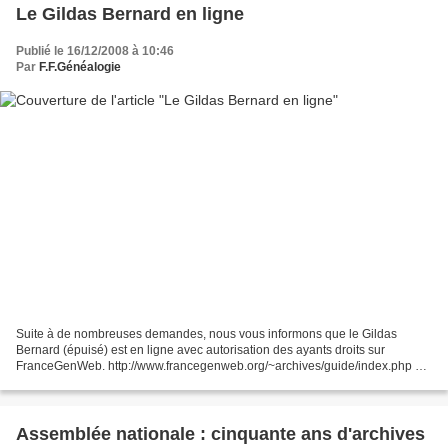
Le Gildas Bernard en ligne
Publié le 16/12/2008 à 10:46
Par
F.F.Généalogie
Suite à de nombreuses demandes, nous vous informons que le Gildas
Bernard (épuisé) est en ligne avec autorisation des ayants droits sur
FranceGenWeb. http://www.francegenweb.org/~archives/guide/index.php De
nombreux généalogistes ont entendu parler "du"...
Assemblée nationale : cinquante ans d'archives