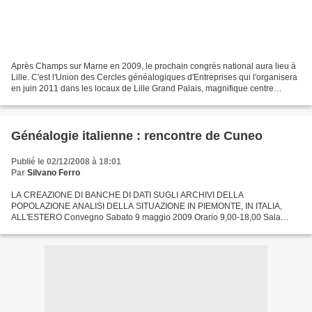
Après Champs sur Marne en 2009, le prochain congrès national aura lieu à
Lille. C'est l'Union des Cercles généalogiques d'Entreprises qui l'organisera
en juin 2011 dans les locaux de Lille Grand Palais, magnifique centre
d'exposition situé près des gares...
Généalogie italienne : rencontre de Cuneo
Publié le 02/12/2008 à 18:01
Par
Silvano Ferro
LA CREAZIONE DI BANCHE DI DATI SUGLI ARCHIVI DELLA
POPOLAZIONE ANALISI DELLA SITUAZIONE IN PIEMONTE, IN ITALIA,
ALL'ESTERO Convegno Sabato 9 maggio 2009 Orario 9,00-18,00 Sala
Falco Centro Incontri della Provincia di Cuneo Corso Dante 41, Cuneo, tel....