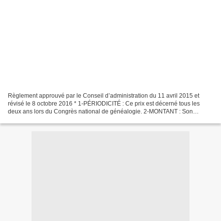
Règlement approuvé par le Conseil d’administration du 11 avril 2015 et
révisé le 8 octobre 2016 * 1-PÉRIODICITÉ : Ce prix est décerné tous les
deux ans lors du Congrès national de généalogie. 2-MONTANT : Son
montant de 500 euros a été fixé par le Conseil...