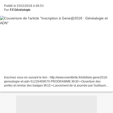
Publié le 03/11/2018 à 08:53
Par
F.F.Généalogie
Inscrivez vous en suivant le lien : http://www.eventbrite.fr/e/billets-gene2018-
genealogie-et-adn-51226409570 PROGRAMME 8h30 • Ouverture des
portes et remise des badges 9h15 • Lancement de la journée par Guillaume
de Morant 9h20 • Mot d’accueil de Thierry...