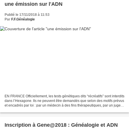
une émission sur l'ADN
Publié le 17/11/2018 à 11:53
Par
F.F.Généalogie
EN FRANCE Officiellement, les tests génétiques dits “récréatifs” sont interdits
dans l’Hexagone. Ils ne peuvent être demandés que selon des motifs prévus
et encadrés par loi : par un médecin à des fins thérapeutiques, par un juge
pour une recherche en...
Inscription à Gene@2018 : Généalogie et ADN