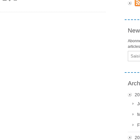
News
Abonne
article
Email
Arch
20
J
M
F
20