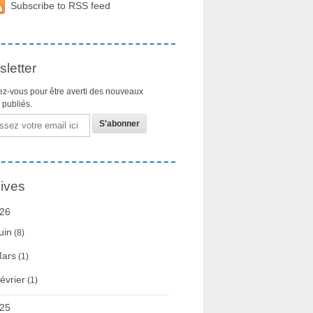
Subscribe to RSS feed
letter
z-vous pour être averti des nouveaux
s publiés.
ives
26
uin
(8)
ars
(1)
évrier
(1)
25