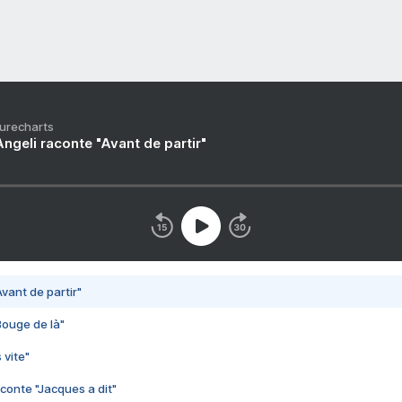
Purecharts
ngeli raconte "Avant de partir"
vant de partir"
Bouge de là"
 vite"
conte "Jacques a dit"