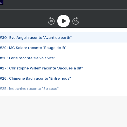
#30 : Eve Angeli raconte "Avant de partir"
#29 : MC Solaar raconte "Bouge de là"
28 : Lorie raconte "Je vais vite"
#27 : Christophe Willem raconte "Jacques a dit"
#26 : Chimène Badi raconte "Entre nous"
#25 : Indochine raconte "3e sexe"
#24 : Zaho raconte "C'est chelou"
#23 : Patrick Bruel raconte "Au café des délices"
#22 : Kyo raconte "Le chemin"