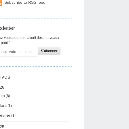
Subscribe to RSS feed
letter
z-vous pour être averti des nouveaux
s publiés.
ives
26
uin
(8)
ars
(1)
évrier
(1)
25