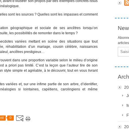
ut, avant d’illustrer son propos par des exemples concrets issus
généalogique.
uelles sont les sources ? Quelles sont les impasses et comment
News
fication géographique et sociale de ses ancêtres lorsqu’on
uite, les possibilités de remonter dans le temps ?
Abonne
anecdotes variées mettant en scène des situations que tout
article
ée, réhabilitation d’un mariage, cousin célèbre, naissances
Email
 aïeul, ancêtres prestigieux…
trouvent dans une proportion variable selon le milieu d’origine
 a priori pas limité. C’est la leçon que l’auteur tire de son
n style simple et agréable, à le découvrir, tout en vous livrant
Arch
tes variées et, sur une infime partie de son arbre, d’identifier,
20
éalogies si lointaines, capétiens, carolingiens et même
J
M
F
st
0
20