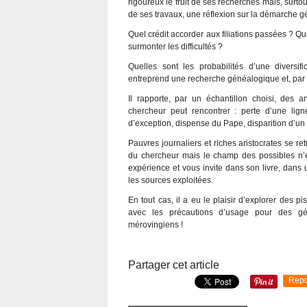
rigoureux le fruit de ses recherches mais, surto
de ses travaux, une réflexion sur la démarche 
Quel crédit accorder aux filiations passées ? Q
surmonter les difficultés ?
Quelles sont les probabilités d’une diversi
entreprend une recherche généalogique et, par s
Il rapporte, par un échantillon choisi, des 
chercheur peut rencontrer : perte d’une lign
d’exception, dispense du Pape, disparition d’un
Pauvres journaliers et riches aristocrates se re
du chercheur mais le champ des possibles n’est
expérience et vous invite dans son livre, dans u
les sources exploitées.
En tout cas, il a eu le plaisir d’explorer des pis
avec les précautions d’usage pour des gén
mérovingiens !
Partager cet article
Repo