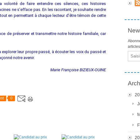
la volonté de faire entendre ces silences, ces histoires
cines ne s’efface pas. En les racontant, je souhaite rendre
 tout en permettant à chaque lecteur d’être témoin de cette
News
e de préserver et transmettre notre histoire familiale, car
Abonne
article
s à explorer leur propre passé, à écouter les voix du passé et
Email
açonné notre avenir.
Marie Françoise BIZIEUX-OUINE
Arch
20
st
0
J
M
F
20