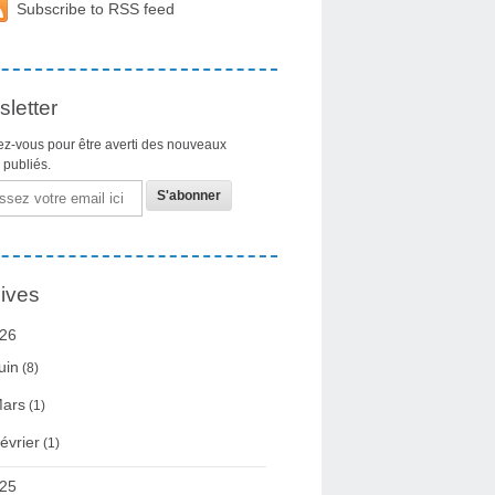
Subscribe to RSS feed
letter
z-vous pour être averti des nouveaux
s publiés.
ives
26
uin
(8)
ars
(1)
évrier
(1)
25