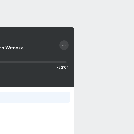
ien Witecka
-52:04