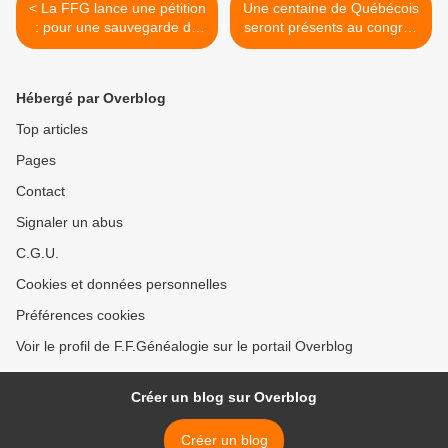
< La FFG lance une pétition
Une centaine de Québécois
: pour une sauvegarde de
seront présents au congrès
l'état civil français
de généalogie de Poitiers
en octobre 2015 >
Hébergé par Overblog
Top articles
Pages
Contact
Signaler un abus
C.G.U.
Cookies et données personnelles
Préférences cookies
Voir le profil de F.F.Généalogie sur le portail Overblog
Créer un blog sur Overblog
Créer un blog