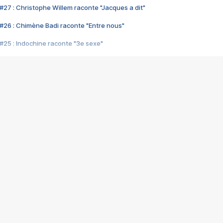
#27 : Christophe Willem raconte "Jacques a dit"
#26 : Chimène Badi raconte "Entre nous"
#25 : Indochine raconte "3e sexe"
#24 : Zaho raconte "C'est chelou"
#23 : Patrick Bruel raconte "Au café des délices"
#22 : Kyo raconte "Le chemin"
#21 : Nolwenn Leroy raconte "Cassé"
#20 : Patrick Hernandez raconte "Born to be alive"
#19 : Lorie raconte "Près de moi"
#18 : Michael Jones raconte "A nos actes manqués" (avec Jean-Jacque
#17 : Khaled raconte "Aïcha"
#16 : Corneille raconte "Parce qu'on vient de loin"
#15 : Indochine raconte "L'aventurier"