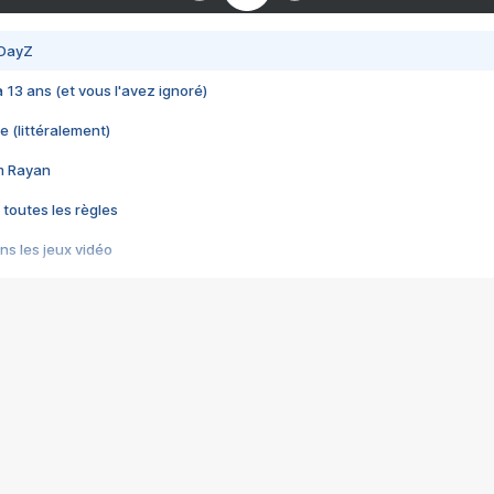
 DayZ
 a 13 ans (et vous l'avez ignoré)
e (littéralement)
im Rayan
 toutes les règles
s les jeux vidéo
us choquant de Rockstar ? - Le scandale BULLY
e plus moche de Steam
du RÊVE tourne au CAUCHEMAR
pendant 8 heures
it… à tort
umiliés par un jeu vidéo