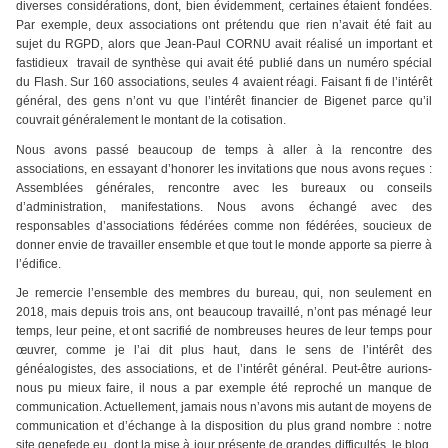
diverses considérations, dont, bien évidemment, certaines étaient fondées.
Par exemple, deux associations ont prétendu que rien n’avait été fait au
sujet du RGPD, alors que Jean-Paul CORNU avait réalisé un important et
fastidieux travail de synthèse qui avait été publié dans un numéro spécial
du Flash. Sur 160 associations, seules 4 avaient réagi. Faisant fi de l’intérêt
général, des gens n’ont vu que l’intérêt financier de Bigenet parce qu’il
couvrait généralement le montant de la cotisation.
Nous avons passé beaucoup de temps à aller à la rencontre des
associations, en essayant d’honorer les invitations que nous avons reçues :
Assemblées générales, rencontre avec les bureaux ou conseils
d’administration, manifestations. Nous avons échangé avec des
responsables d’associations fédérées comme non fédérées, soucieux de
donner envie de travailler ensemble et que tout le monde apporte sa pierre à
l’édifice.
Je remercie l’ensemble des membres du bureau, qui, non seulement en
2018, mais depuis trois ans, ont beaucoup travaillé, n’ont pas ménagé leur
temps, leur peine, et ont sacrifié de nombreuses heures de leur temps pour
œuvrer, comme je l’ai dit plus haut, dans le sens de l’intérêt des
généalogistes, des associations, et de l’intérêt général. Peut-être aurions-
nous pu mieux faire, il nous a par exemple été reproché un manque de
communication. Actuellement, jamais nous n’avons mis autant de moyens de
communication et d’échange à la disposition du plus grand nombre : notre
site genefede.eu, dont la mise à jour présente de grandes difficultés, le blog,