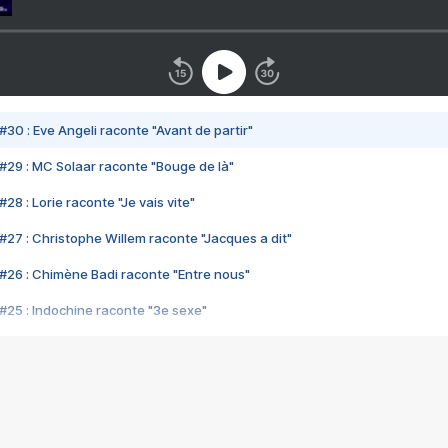
#30 : Eve Angeli raconte "Avant de partir"
#29 : MC Solaar raconte "Bouge de là"
28 : Lorie raconte "Je vais vite"
#27 : Christophe Willem raconte "Jacques a dit"
#26 : Chimène Badi raconte "Entre nous"
#25 : Indochine raconte "3e sexe"
#24 : Zaho raconte "C'est chelou"
#23 : Patrick Bruel raconte "Au café des délices"
#22 : Kyo raconte "Le chemin"