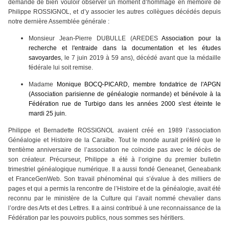
demande de bien vouloir observer un moment d’hommage en mémoire de
Philippe ROSSIGNOL, et d’y associer les autres collègues décédés depuis
notre dernière Assemblée générale :
Monsieur Jean-Pierre DUBULLE (AREDES
Association pour la
recherche et l'entraide dans la documentation et les études
savoyardes
, le 7 juin 2019 à 59 ans), décédé avant que la médaille
fédérale lui soit remise.
Madame
Monique BOCQ-PICARD, membre fondatrice de l'APGN
(Association parisienne de généalogie normande) et bénévole à la
Fédération rue de Turbigo dans les années 2000 s'est éteinte le
mardi 25 juin.
Philippe et Bernadette ROSSIGNOL avaient créé en 1989 l’association
Généalogie et Histoire de la Caraïbe. Tout le monde aurait préféré que le
trentième anniversaire de l’association ne coïncide pas avec le décès de
son créateur. Précurseur, Philippe a été à l’origine du premier bulletin
trimestriel généalogique numérique. Il a aussi fondé Geneanet, Geneabank
et FranceGenWeb. Son travail phénoménal qui s’évalue à des milliers de
pages et qui a permis la rencontre de l’Histoire et de la généalogie, avait été
reconnu par le ministère de la Culture qui l’avait nommé chevalier dans
l’ordre des Arts et des Lettres. Il a ainsi contribué à une reconnaissance de la
Fédération par les pouvoirs publics, nous sommes ses héritiers.