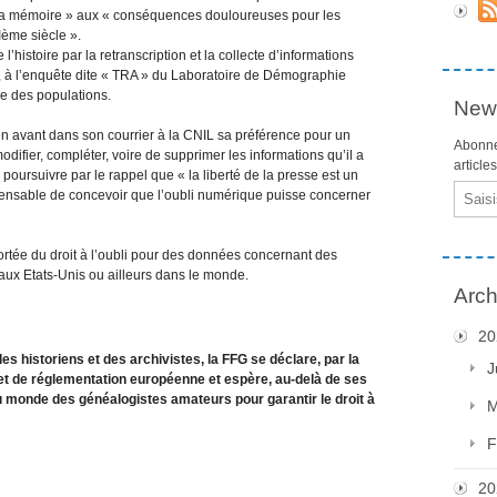
à la mémoire » aux « conséquences douloureuses pour les
Ième siècle ».
’histoire par la retranscription et la collecte d’informations
le, à l’enquête dite « TRA » du Laboratoire de Démographie
le des populations.
News
 en avant dans son courrier à la CNIL sa préférence pour un
Abonne
difier, compléter, voire de supprimer les informations qu’il a
article
poursuivre par le rappel que « la liberté de la presse est un
Email
impensable de concevoir que l’oubli numérique puisse concerner
 portée du droit à l’oubli pour des données concernant des
aux Etats-Unis ou ailleurs dans le monde.
Arch
20
s historiens et des archivistes, la FFG se déclare, par la
J
ojet de réglementation européenne et espère, au-delà de ses
u monde des généalogistes amateurs pour garantir le droit à
M
F
20