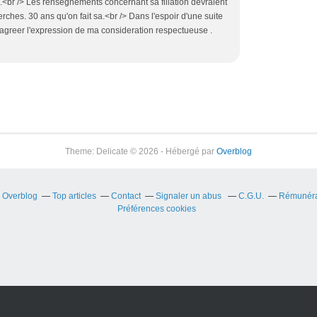
<br /> Les rensegnements concernant sa filiation devraient
erches. 30 ans qu'on fait sa.<br /> Dans l'espoir d'une suite
'agreer l'expression de ma consideration respectueuse .
Theme: Delicate © 2026 - Hébergé par
Overblog
r Overblog
Top articles
Contact
Signaler un abus
C.G.U.
Rémunérat
Préférences cookies