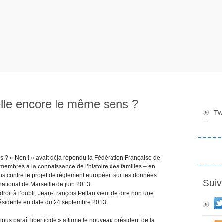
-elle encore le même sens ?
Tw
ns ? « Non ! » avait déjà répondu la Fédération Française de
membres à la connaissance de l’histoire des familles – en
yens contre le projet de règlement européen sur les données
Suiv
ational de Marseille de juin 2013.
roit à l’oubli, Jean-François Pellan vient de dire non une
résidente en date du 24 septembre 2013.
nous paraît liberticide » affirme le nouveau président de la