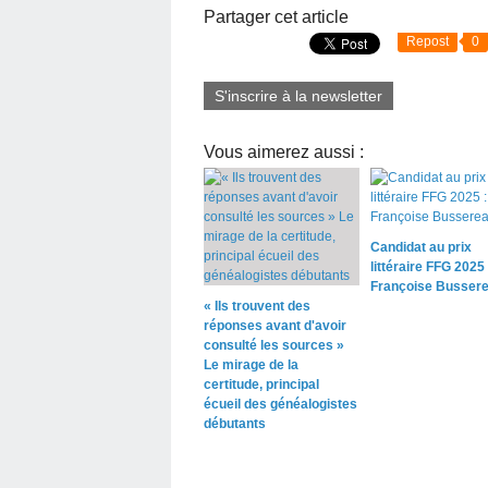
Partager cet article
Repost
0
S'inscrire à la newsletter
Vous aimerez aussi :
Candidat au prix
littéraire FFG 2025 
Françoise Busser
« Ils trouvent des
réponses avant d'avoir
consulté les sources »
Le mirage de la
certitude, principal
écueil des généalogistes
débutants