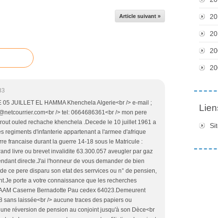
20
Article suivant »
20
20
20
33
 05 JUILLET EL HAMMA Khenchela Algerie<br /> e-mail ;
Lien
netcourrier.com<br /> tel: 0664686361<br /> mon pere
out ouled rechache khenchela .Decede le 10 juillet 1961 a
Si
s regiments d'infanterie appartenant a l'armee d'afrique
rre francaise durant la guerre 14-18 sous le Matricule :
d livre ou brevet invalidite 63.300.057 aveugler par gaz
ndant directe.J'ai l'honneur de vous demander de bien
r de ce pere disparu son etat des serrvices ou n° de pensien,
nt.Je porte a votre connaissance que les recherches
 BCAAM Caserne Bernadotte Pau cedex 64023.Demeurent
 sans laissée<br /> aucune traces des papiers ou
une réversion de pension au conjoint jusqu'à son Dèce<br