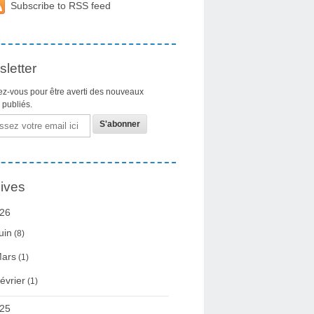
Subscribe to RSS feed
letter
z-vous pour être averti des nouveaux
s publiés.
ives
26
uin
(8)
ars
(1)
évrier
(1)
25