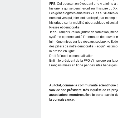
FFG. Qui poursuit en évoquant une « atteinte 
historiens qui se pencheront sur l’histoire du XX
Les généalogistes amateurs ? Des auxiliaires de l
nominatives qui, hier, ont participé, par exemp
historique sur la mobilité géographique et socia
Presse et démocratie
Jean-François Pellan, juriste de formation, met
système « permettant à l’internaute de pouvoir mo
lui-même mises sur les réseaux sociaux ». Et de 
des piliers de notre démocratie » et qu’il est 
la presse en ligne.
Droit à l’oubli et mondialisation
Enfin, le président de la FFG s’interroge sur la
Français mises en ligne par des sites hébergés 
Au total, comme la communauté scientifique de
voix de son président, très inquiète de ce pr
associations membres, être le porte-parole d
la connaissance.