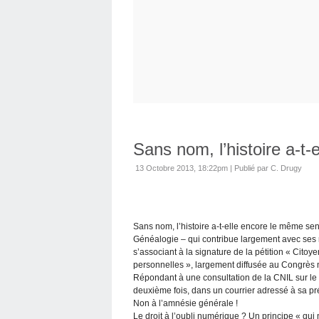
Sans nom, l’histoire a-t
13 Octobre 2013, 18:22pm
|
Publié par C. Drugy
Sans nom, l’histoire a-t-elle encore le même se
Généalogie – qui contribue largement avec ses 
s’associant à la signature de la pétition « Cito
personnelles », largement diffusée au Congrès n
Répondant à une consultation de la CNIL sur le d
deuxième fois, dans un courrier adressé à sa p
Non à l’amnésie générale !
Le droit à l’oubli numérique ? Un principe « qui 