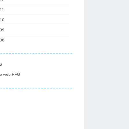
11
10
09
08
s
te web FFG