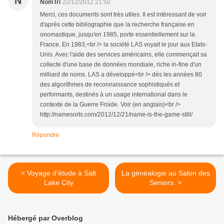
N
NomTri
22/12/2012 21:50
Merci, ces documents sont très utiles. Il est intéressant de voir
d'après cette bibliographie que la recherche française en
onomastique, jusqu'en 1985, porte essentiellement sur la
France. En 1983,<br /> la société LAS voyait le jour aux Etats-
Unis. Avec l'aide des services américains, elle commençait sa
collecte d'une base de données mondiale, riche in-fine d'un
milliard de noms. LAS a développé<br /> dès les années 80
des algorithmes de reconnaissance sophistiqués et
performants, destinés à un usage international dans le
contexte de la Guerre Froide. Voir (en anglais)<br />
http://namesorts.com/2012/12/21/name-is-the-game-still/
Répondre
< Voyage d'étude à Salt
La généalogie au Salon des
Lake City
Seniors. >
Hébergé par Overblog