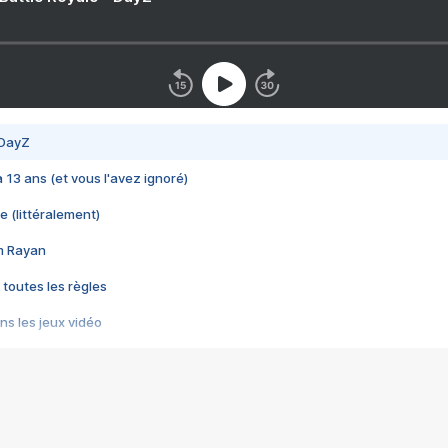
 DayZ
 a 13 ans (et vous l'avez ignoré)
e (littéralement)
im Rayan
 toutes les règles
s les jeux vidéo
us choquant de Rockstar ? - Le scandale BULLY
e plus moche de Steam
du RÊVE tourne au CAUCHEMAR