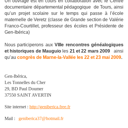
Un ouvrage est en cours en collaboration avec le Centre
documentaire départemental pédagogique
de Tours, ainsi
qu’un projet scolaire sur le temps qui passe à l’école
maternelle de Veretz (classe de Grande section de Valérie
Franco-Courtillet, professeur des écoles et Présidente de
Gen-Ibérica)
Nous participerons aux
VIIIe
rencontres généalogiques
et historiques de
Mauguio
les
21 et 22 mars 2009
ainsi
qu’au
congrès de Marne-la-Vallée les 22 et 23 mai 2009
.
Gen-Ibérica,
Les Tonnelles du Cher
29, BD Paul Doumer
37550 SAINT AVERTIN
Site internet :
http://geniberica.free.fr
Mail :
geniberica37@hotmail.fr