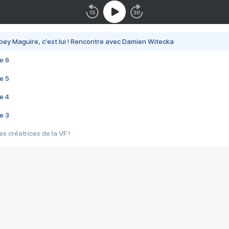
bey Maguire, c'est lui ! Rencontre avec Damien Witecka
e 6
e 5
e 4
e 3
s créatrices de la VF !
e 2
e 1
e Mektoub My Love arrive enfin ! Rencontre avec Shaïn Boumedine et Sal
i : après Toni en famille
elle réalise le bouleversant Dites lui que je l'aime