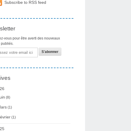
Subscribe to RSS feed
letter
z-vous pour être averti des nouveaux
s publiés.
ives
26
uin
(8)
ars
(1)
évrier
(1)
25