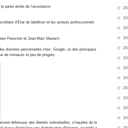
r la partie aînée de l’assistance.
20
20
ecrétaire d’Etat de labelliser et les acteurs professionnels
20
20
 Peter Fleischer et Jean-Marc Manach
20
n des données personnelles chez
Google, un des principaux
 que de menaces et peu de progrès.
20
20
20
20
20
20
20
rvent défenseur des libertés individuelles, s'inquièta de la
20
bli risque d'entraîner une diabolisation d'Internet, assimilé à