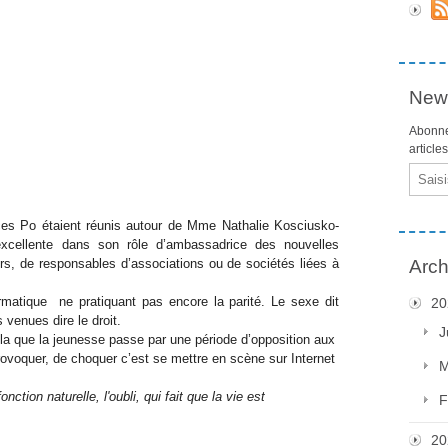
News
Abonne
article
Email
ces Po étaient réunis autour de Mme Nathalie Kosciusko-
 excellente dans son rôle d’ambassadrice des nouvelles
rs, de responsables d’associations ou de sociétés liées à
Arch
rmatique
ne pratiquant pas encore la parité. Le sexe dit
20
 venues dire le droit.
J
ella que la jeunesse passe par une période d’opposition aux
ovoquer, de choquer c’est se mettre en scène sur Internet
M
onction naturelle, l'oubli, qui fait que la vie est
F
20