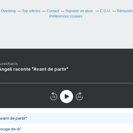
r Overblog
Top articles
Contact
Signaler un abus
C.G.U.
Rémunérat
Préférences cookies
Purecharts
ngeli raconte "Avant de partir"
vant de partir"
Bouge de là"