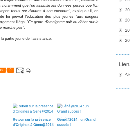
s notamment que l'on assimile les données persos que l'on
20
s propos tenus par d'autres à son encontre",
expliqua-t-il, en
n de loi prévoit l'éducation des plus jeunes
"aux dangers
20
rgement illégal.
"Ce genre d'amalgame nuit au débat sur la
 ne marche pas".
20
r la partie jeune de l’assistance.
20
Lien
st
0
Si
Retour sur la présence
Géné@2014 : un Grand
d’Origines à Géné@2014
succès !