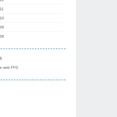
11
10
09
08
s
te web FFG