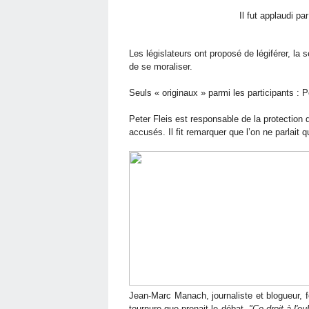
Il fut applaudi pa
Les législateurs ont proposé de légiférer, la s
de se moraliser.
Seuls « originaux » parmi les participants :
Peter Fleis est responsable de la protectio
accusés. Il fit remarquer que l’on ne parlait
Jean-Marc Manach, journaliste et blogueur, fe
tournure que prenait le débat.
"Ce droit à l'ou