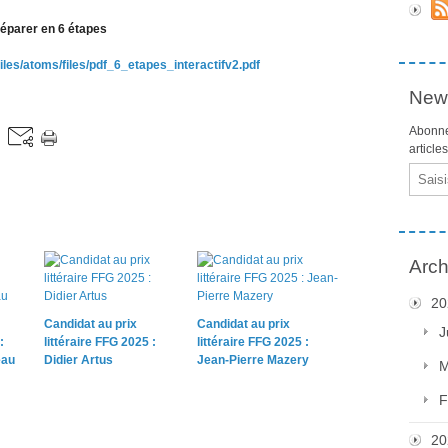
réparer en 6 étapes
/files/atoms/files/pdf_6_etapes_interactifv2.pdf
News
Abonne
article
Email
Arch
20
Candidat au prix
Candidat au prix
J
:
littéraire FFG 2025 :
littéraire FFG 2025 :
eau
Didier Artus
Jean-Pierre Mazery
M
F
20