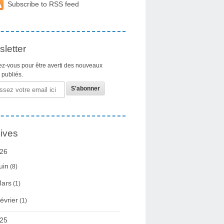
Subscribe to RSS feed
letter
z-vous pour être averti des nouveaux
s publiés.
ives
26
uin
(8)
ars
(1)
évrier
(1)
25