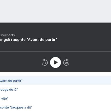
Purecharts
ngeli raconte "Avant de partir"
vant de partir"
Bouge de là"
 vite"
conte "Jacques a dit"