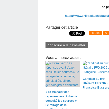
se p
https://www.cnil.fr/sites/default
Partager cet article
Repost
0
S'inscrire à la newsletter
Vous aimerez aussi :
Candidat au prix
littéraire FFG 2025 
Françoise Busser
« Ils trouvent des
réponses avant d'avoir
consulté les sources »
Le mirage de la