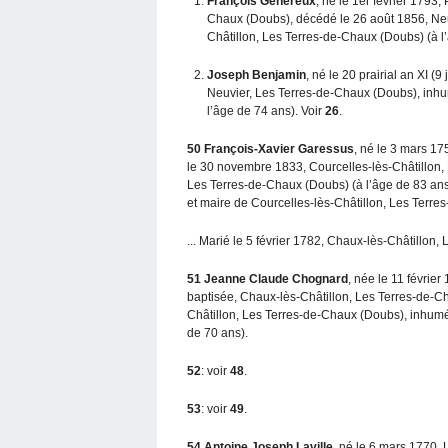
François Généreux
, né le 1er février 1793
Chaux (Doubs), décédé le 26 août 1856, Ne
Châtillon, Les Terres-de-Chaux (Doubs) (à l
Joseph Benjamin
, né le 20 prairial an XI 
Neuvier, Les Terres-de-Chaux (Doubs), inhu
l’âge de 74 ans). Voir
26
.
50
François-Xavier Garessus
, né le 3 mars 1
le 30 novembre 1833, Courcelles-lès-Châtillon,
Les Terres-de-Chaux (Doubs) (à l’âge de 83 ans
et maire de Courcelles-lès-Châtillon, Les Terr
... Marié le 5 février 1782, Chaux-lès-Châtillon,
51
Jeanne Claude Chognard
, née le 11 févrie
baptisée, Chaux-lès-Châtillon, Les Terres-de-
Châtillon, Les Terres-de-Chaux (Doubs), inhumé
de 70 ans).
52
: voir
48
.
53
: voir
49
.
54
Antoine Joseph Laville
, né le 6 mars 1770, 