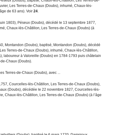
, Péseux (Doubs), baptisé, Chaux-lès-Châtillon, Les Terres-de-
uvier, Les Terres-de-Chaux (Doubs), inhumé, Chaux-lès-
’âge de 63 ans). Voir
24
.
(9 juin 1803), Péseux (Doubs), décédé le 13 septembre 1877,
mé, Chaux-lès-Châtillon, Les Terres-de-Chaux (Doubs) (à
750, Montandon (Doubs), baptisé, Montandon (Doubs), décédé
 Les Terres-de-Chaux (Doubs), inhumé, Chaux-lès-Châtillon,
), laboureur à Valoreille (Doubs) en 1784-1793 puis châtelain
es-de-Chaux (Doubs).
 Les Terres-de-Chaux (Doubs), avec ...
r 1757, Courcelles-lès-Châtillon, Les Terres-de-Chaux (Doubs),
Chaux (Doubs), décédée le 22 novembre 1827, Courcelles-lès-
e, Chaux-lès-Châtillon, Les Terres-de-Chaux (Doubs) (à l’âge
Liebvillers (Doubs), baptisé le 6 mars 1770, Dampjoux