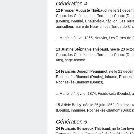
Génération 4
12
Prosper Auguste Thiébaud
, né le 31 décem
Chaux-lès-Châtillon, Les Terres-de-Chaux (Doub
(Doubs), inhumé, Chaux-lès-Châtillon, Les Terre
agriculteur, maire de Neuvier, Les Terres-de-C
... Marié le 9 avril 1866, Neuvier, Les Terres-de
13
Justine Stéphanie Thiébaud
, née le 23 oct
Chaux-lès-Châtillon, Les Terres-de-Chaux (Doub
ans), sage-femme.
14
François Joseph Péquignot
, né le 21 décem
Roches-lès-Blamont (Doubs), inhumé, Roches-lès
Roches-lès-Blamont (Doubs).
... Marié le 4 février 1874, Froidevaux (Doubs), a
15
Adèle Bailly
, née le 25 juin 1852, Froideva
(Doubs), inhumée, Roches-lès-Blamont (Doubs) 
Génération 5
24
François Généreux Thiébaud
, né le 1er fé
Terres-de-Chaux (Doubs), décédé le 26 août 18