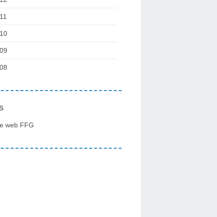
11
10
09
08
s
te web FFG