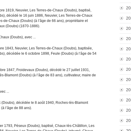
20
bre 1819, Neuvier, Les Terres-de-Chaux (Doubs), baptisé,
s), décédé le 16 juin 1886, Neuvier, Les Terres-de-Chaux
20
s-de-Chaux (Doubs) (à l’âge de 66 ans), propriétaire et
haux (Doubs) (1870-1886).
20
-Chaux (Doubs), avec ...
20
obre 1843, Neuvier, Les Terres-de-Chaux (Doubs), baptisée,
20
s), décédée le 6 octobre 1898, Feule (Doubs) (à l’âge de 54
20
20
bre 1847, Froidevaux (Doubs), décédé le 27 juillet 1931,
-Blamont (Doubs) (à l’âge de 83 ans), cultivateur, maire de
20
20
vec ...
20
ux (Doubs), décédée le 8 août 1940, Roches-lès-Blamont
(à l’âge de 88 ans).
20
20
vrier 1793, Péseux (Doubs), baptisé, Chaux-lès-Châtillon, Les
20
56, Neuvier, Les Terres-de-Chaux (Doubs), inhumé, Chaux-