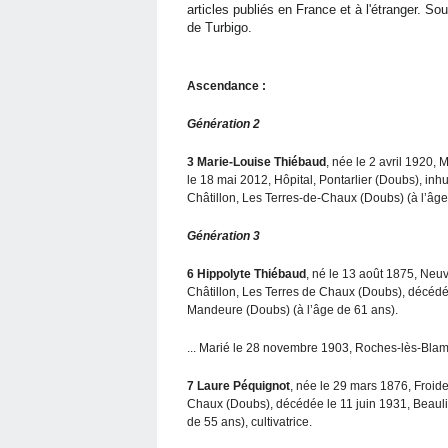
articles publiés en France et à l'étranger. S
de Turbigo.
Ascendance :
Génération 2
3
Marie-Louise Thiébaud
, née le 2 avril 1920
le 18 mai 2012, Hôpital, Pontarlier (Doubs), in
Châtillon, Les Terres-de-Chaux (Doubs) (à l’âg
Génération 3
6
Hippolyte Thiébaud
, né le 13 août 1875, Neu
Châtillon, Les Terres de Chaux (Doubs), décédé
Mandeure (Doubs) (à l’âge de 61 ans).
... Marié le 28 novembre 1903, Roches-lès-Blamo
7
Laure Péquignot
, née le 29 mars 1876, Froid
Chaux (Doubs), décédée le 11 juin 1931, Beaul
de 55 ans), cultivatrice.