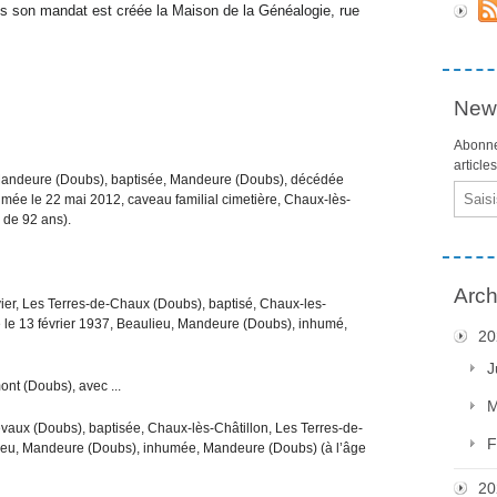
ous son mandat est créée la Maison de la Généalogie, rue
News
Abonne
article
, Mandeure (Doubs), baptisée, Mandeure (Doubs), décédée
Email
humée le 22 mai 2012, caveau familial cimetière, Chaux-lès-
e de 92 ans).
Arch
vier, Les Terres-de-Chaux (Doubs), baptisé, Chaux-les-
 le 13 février 1937, Beaulieu, Mandeure (Doubs), inhumé,
20
J
nt (Doubs), avec ...
M
evaux (Doubs), baptisée, Chaux-lès-Châtillon, Les Terres-de-
F
ieu, Mandeure (Doubs), inhumée, Mandeure (Doubs) (à l’âge
20