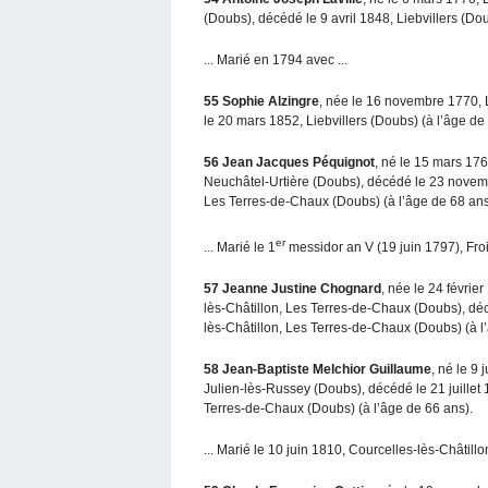
(Doubs), décédé le 9 avril 1848, Liebvillers (Dou
... Marié en 1794 avec ...
55
Sophie Alzingre
, née le 16 novembre 1770,
le 20 mars 1852, Liebvillers (Doubs) (à l’âge de
56
Jean Jacques Péquignot
, né le 15 mars 176
Neuchâtel-Urtière (Doubs), décédé le 23 novem
Les Terres-de-Chaux (Doubs) (à l’âge de 68 ans)
er
... Marié le 1
messidor an V (19 juin 1797), Fro
57
Jeanne Justine Chognard
, née le 24 févrie
lès-Châtillon, Les Terres-de-Chaux (Doubs), dé
lès-Châtillon, Les Terres-de-Chaux (Doubs) (à l
58
Jean-Baptiste Melchior Guillaume
, né le 9 
Julien-lès-Russey (Doubs), décédé le 21 juillet
Terres-de-Chaux (Doubs) (à l’âge de 66 ans).
... Marié le 10 juin 1810, Courcelles-lès-Châtill