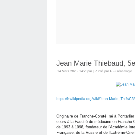
Jean Marie Thiebaud, 5e
14 Mars 2025, 14:23pm
|
Publié par F.F.Généalogie
https://fr.wikipedia.org/wiki/Jean-Marie_Thi%
Originaire de Franche-Comté, né à Pontarlie
cours à la Faculté de médecine en Franche-C
de 1993 à 1998, fondateur de l'Académie Inte
Française, de la Russie et de l'Extrême-Orien