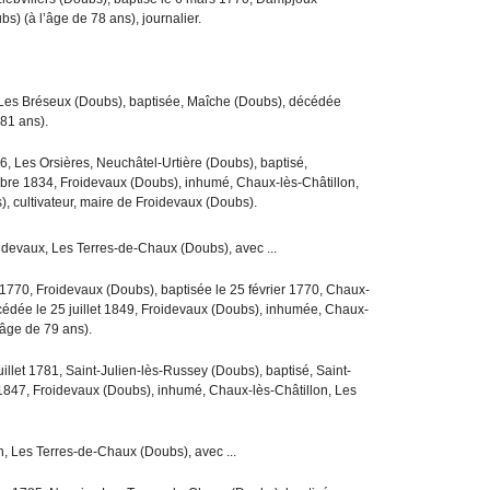
bs) (à l’âge de 78 ans), journalier.
 Les Bréseux (Doubs), baptisée, Maîche (Doubs), décédée
 81 ans).
6, Les Orsières, Neuchâtel-Urtière (Doubs), baptisé,
bre 1834, Froidevaux (Doubs), inhumé, Chaux-lès-Châtillon,
, cultivateur, maire de Froidevaux (Doubs).
idevaux, Les Terres-de-Chaux (Doubs), avec ...
r 1770, Froidevaux (Doubs), baptisée le 25 février 1770, Chaux-
cédée le 25 juillet 1849, Froidevaux (Doubs), inhumée, Chaux-
’âge de 79 ans).
juillet 1781, Saint-Julien-lès-Russey (Doubs), baptisé, Saint-
 1847, Froidevaux (Doubs), inhumé, Chaux-lès-Châtillon, Les
on, Les Terres-de-Chaux (Doubs), avec ...