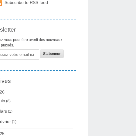
Subscribe to RSS feed
letter
z-vous pour être averti des nouveaux
s publiés.
ives
26
uin
(8)
ars
(1)
évrier
(1)
25