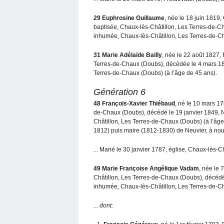
29
Euphrosine Guillaume
, née le 18 juin 1819
baptisée, Chaux-lès-Châtillon, Les Terres-de-C
inhumée, Chaux-lès-Châtillon, Les Terres-de-Ch
31
Marie Adélaïde Bailly
, née le 22 août 1827,
Terres-de-Chaux (Doubs), décédée le 4 mars 18
Terres-de-Chaux (Doubs) (à l’âge de 45 ans).
Génération 6
48
François-Xavier Thiébaud
, né le 10 mars 1
de-Chaux (Doubs), décédé le 19 janvier 1849, 
Châtillon, Les Terres-de-Chaux (Doubs) (à l’âge d
1812) puis maire (1812-1830) de Neuvier, à no
... Marié le 30 janvier 1787, église, Chaux-lès-C
49
Marie Françoise Angélique Vadam
, née le 
Châtillon, Les Terres-de-Chaux (Doubs), décéd
inhumée, Chaux-lès-Châtillon, Les Terres-de-Cha
...
dont: