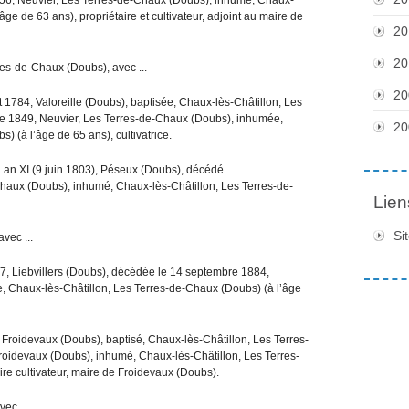
ge de 63 ans), propriétaire et cultivateur, adjoint au maire de
20
20
res-de-Chaux (Doubs), avec ...
20
t 1784, Valoreille (Doubs), baptisée, Chaux-lès-Châtillon, Les
e 1849, Neuvier, Les Terres-de-Chaux (Doubs), inhumée,
20
 (à l’âge de 65 ans), cultivatrice.
ial an XI (9 juin 1803), Péseux (Doubs), décédé
haux (Doubs), inhumé, Chaux-lès-Châtillon, Les Terres-de-
Lien
Si
avec ...
7, Liebvillers (Doubs), décédée le 14 septembre 1884,
, Chaux-lès-Châtillon, Les Terres-de-Chaux (Doubs) (à l’âge
, Froidevaux (Doubs), baptisé, Chaux-lès-Châtillon, Les Terres-
roidevaux (Doubs), inhumé, Chaux-lès-Châtillon, Les Terres-
ire cultivateur, maire de Froidevaux (Doubs).
ec ...