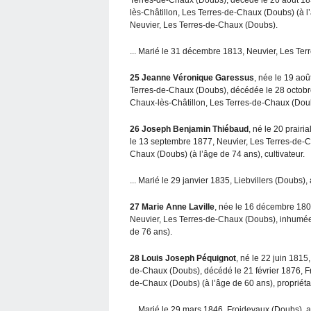
lès-Châtillon, Les Terres-de-Chaux (Doubs) (à l’â
Neuvier, Les Terres-de-Chaux (Doubs).
... Marié le 31 décembre 1813, Neuvier, Les Ter
25
Jeanne Véronique Garessus
, née le 19 aoû
Terres-de-Chaux (Doubs), décédée le 28 octobr
Chaux-lès-Châtillon, Les Terres-de-Chaux (Doubs)
26
Joseph Benjamin Thiébaud
, né le 20 prair
le 13 septembre 1877, Neuvier, Les Terres-de-C
Chaux (Doubs) (à l’âge de 74 ans), cultivateur.
... Marié le 29 janvier 1835, Liebvillers (Doubs), 
27
Marie Anne Laville
, née le 16 décembre 180
Neuvier, Les Terres-de-Chaux (Doubs), inhumée
de 76 ans).
28
Louis Joseph Péquignot
, né le 22 juin 1815
de-Chaux (Doubs), décédé le 21 février 1876, F
de-Chaux (Doubs) (à l’âge de 60 ans), propriéta
... Marié le 29 mars 1846, Froidevaux (Doubs), av