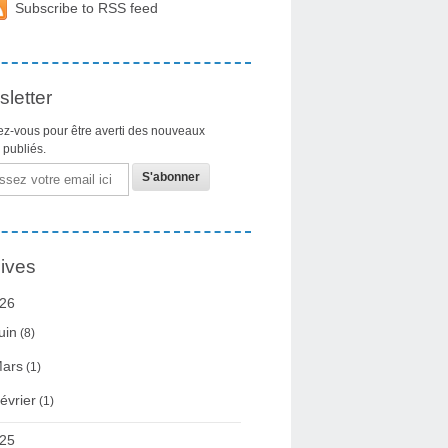
Subscribe to RSS feed
letter
z-vous pour être averti des nouveaux
s publiés.
ives
26
uin
(8)
ars
(1)
évrier
(1)
25