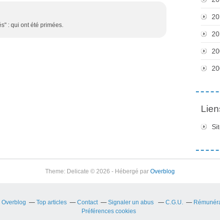
20
és" : qui ont été primées.
20
20
20
Lien
Si
Theme: Delicate © 2026 - Hébergé par
Overblog
r Overblog
Top articles
Contact
Signaler un abus
C.G.U.
Rémunérat
Préférences cookies