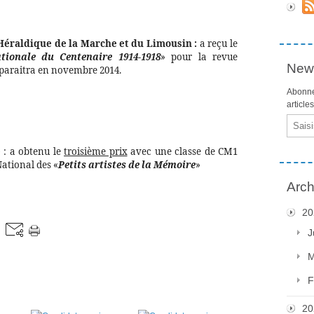
Héraldique de la Marche et du Limousin :
a reçu le
tionale du Centenaire 1914-1918
» pour la revue
News
 paraitra en novembre 2014.
Abonne
article
Email
e
: a obtenu le
troisième prix
avec une classe de CM1
ational des «
Petits artistes de la Mémoire
»
Arch
20
J
M
F
20