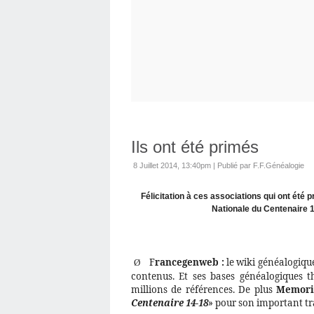
Ils ont été primés
8 Juillet 2014, 13:40pm
|
Publié par F.F.Généalogie
Félicitation à ces associations qui ont été
Nationale du Centenaire 1
F
rancegenweb :
le wiki généalogique
Ø
contenus. Et ses bases généalogiques th
millions de références. De plus
Memori
Centenaire 14-18
» pour son important tra