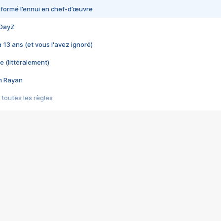
nsformé l’ennui en chef-d’œuvre
 DayZ
 a 13 ans (et vous l'avez ignoré)
e (littéralement)
im Rayan
 toutes les règles
s les jeux vidéo
us choquant de Rockstar ? - Le scandale BULLY
e plus moche de Steam
du RÊVE tourne au CAUCHEMAR
pendant 8 heures
it… à tort