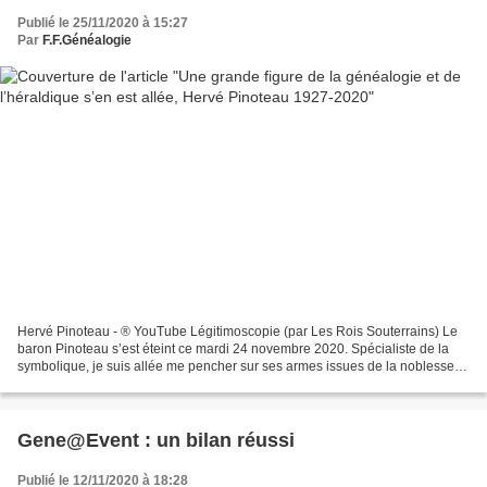
Publié le 25/11/2020 à 15:27
Par
F.F.Généalogie
Hervé Pinoteau - ® YouTube Légitimoscopie (par Les Rois Souterrains) Le
baron Pinoteau s’est éteint ce mardi 24 novembre 2020. Spécialiste de la
symbolique, je suis allée me pencher sur ses armes issues de la noblesse
d’Empire… et je pense qu’elles conviennent...
Gene@Event : un bilan réussi
Publié le 12/11/2020 à 18:28