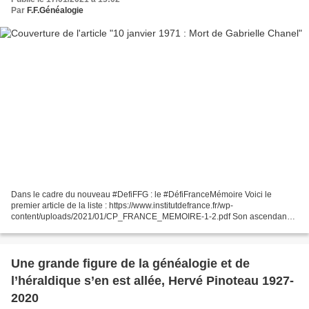
Par
F.F.Généalogie
Dans le cadre du nouveau #DefiFFG : le #DéfiFranceMémoire Voici le
premier article de la liste : https://www.institutdefrance.fr/wp-
content/uploads/2021/01/CP_FRANCE_MEMOIRE-1-2.pdf Son ascendance
sur Généastar : https://gw.geneanet.org/gntstarchan...
Une grande figure de la généalogie et de
l’héraldique s’en est allée, Hervé Pinoteau 1927-
2020