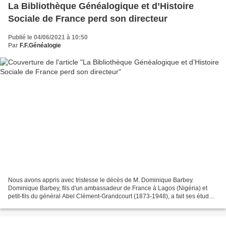
La Bibliothèque Généalogique et d’Histoire
Sociale de France perd son directeur
Publié le 04/06/2021 à 10:50
Par
F.F.Généalogie
Nous avons appris avec tristesse le décès de M. Dominique Barbey.
Dominique Barbey, fils d'un ambassadeur de France à Lagos (Nigéria) et
petit-fils du général Abel Clément-Grandcourt (1873-1948), a fait ses études
à Saint Cyr promotion Franchet d'Esperey,...