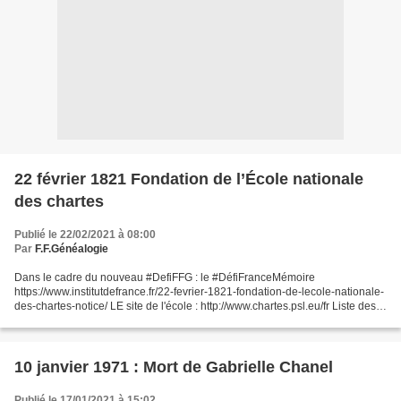
22 février 1821 Fondation de l’École nationale
des chartes
Publié le 22/02/2021 à 08:00
Par
F.F.Généalogie
Dans le cadre du nouveau #DefiFFG : le #DéfiFranceMémoire
https://www.institutdefrance.fr/22-fevrier-1821-fondation-de-lecole-nationale-
des-chartes-notice/ LE site de l'école : http://www.chartes.psl.eu/fr Liste des
directeurs (source : wikipedia) 1847...
10 janvier 1971 : Mort de Gabrielle Chanel
Publié le 17/01/2021 à 15:02