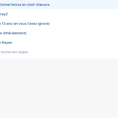
nsformé l’ennui en chef-d’œuvre
 DayZ
 a 13 ans (et vous l'avez ignoré)
e (littéralement)
im Rayan
 toutes les règles
s les jeux vidéo
us choquant de Rockstar ? - Le scandale BULLY
e plus moche de Steam
du RÊVE tourne au CAUCHEMAR
pendant 8 heures
it… à tort