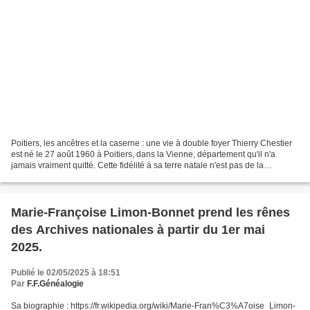
Poitiers, les ancêtres et la caserne : une vie à double foyer Thierry Chestier
est né le 27 août 1960 à Poitiers, dans la Vienne, département qu'il n'a
jamais vraiment quitté. Cette fidélité à sa terre natale n'est pas de la
sédentarité : c'est la conscience...
Marie-Françoise Limon-Bonnet prend les rênes
des Archives nationales à partir du 1er mai
2025.
Publié le 02/05/2025 à 18:51
Par
F.F.Généalogie
Sa biographie : https://fr.wikipedia.org/wiki/Marie-Fran%C3%A7oise_Limon-