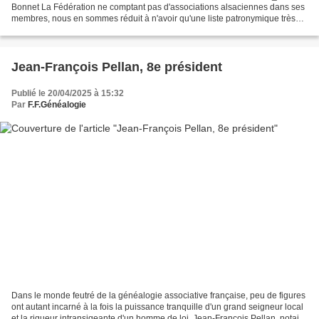
Bonnet La Fédération ne comptant pas d'associations alsaciennes dans ses
membres, nous en sommes réduit à n'avoir qu'une liste patronymique très
partielle de l'ascendance bas-rhinoise...
Jean-François Pellan, 8e président
Publié le 20/04/2025 à 15:32
Par
F.F.Généalogie
Dans le monde feutré de la généalogie associative française, peu de figures
ont autant incarné à la fois la puissance tranquille d'un grand seigneur local
et la rigueur intransigeante d'un homme de loi. Jean-François Pellan, notaire