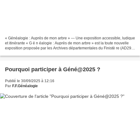
« Généalogie : Auprès de mon arbre » — Une exposition accessible, ludique
et itinérante « G é n éalogie : Auprès de mon arbre » est la toute nouvelle
exposition proposée par les Archives départementales du Finistè re (AD29) .
Accessible durant tout le...
Pourquoi participer à Géné@2025 ?
Publié le 30/09/2025 à 12:16
Par
F.F.Généalogie