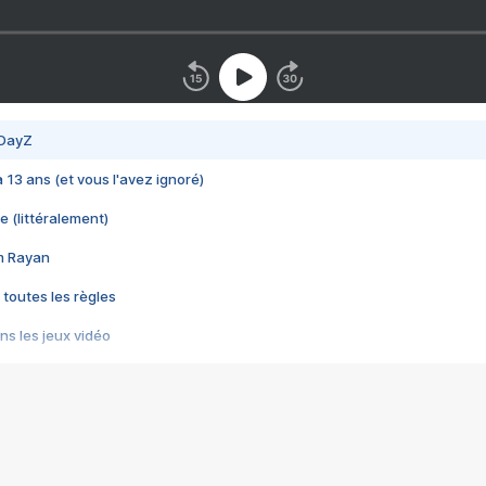
 DayZ
 a 13 ans (et vous l'avez ignoré)
e (littéralement)
im Rayan
 toutes les règles
s les jeux vidéo
us choquant de Rockstar ? - Le scandale BULLY
e plus moche de Steam
du RÊVE tourne au CAUCHEMAR