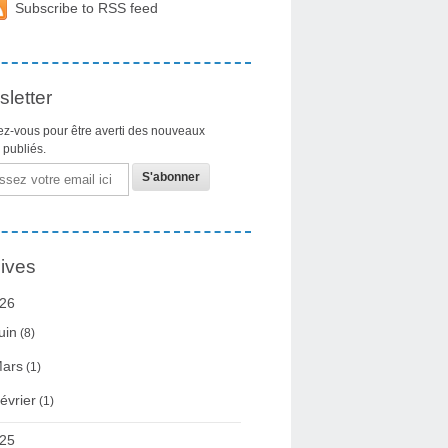
Subscribe to RSS feed
letter
z-vous pour être averti des nouveaux
s publiés.
ives
26
uin
(8)
ars
(1)
évrier
(1)
25