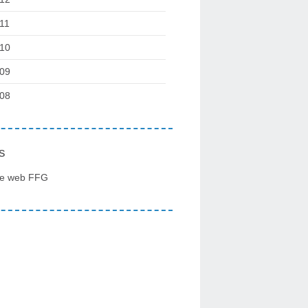
11
10
09
08
s
te web FFG