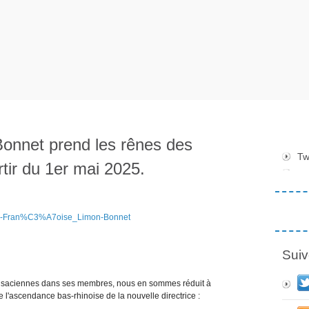
onnet prend les rênes des
Tw
rtir du 1er mai 2025.
Marie-Fran%C3%A7oise_Limon-Bonnet
Suiv
alsaciennes dans ses membres, nous en sommes réduit à
de l'ascendance bas-rhinoise de la nouvelle directrice :