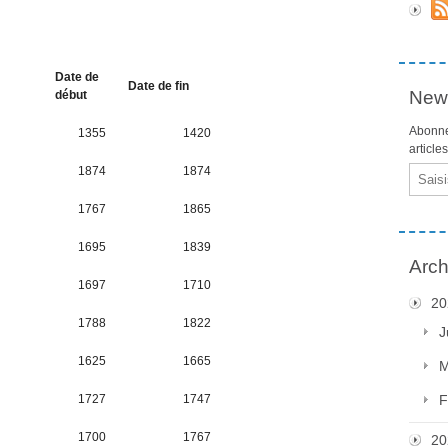
Date de
Date de fin
News
début
Abonne
1355
1420
article
1874
1874
Email
1767
1865
1695
1839
Arch
1697
1710
20
1788
1822
J
1625
1665
M
1727
1747
F
1700
1767
20